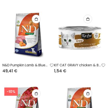
N&D Pumpkin Lamb & Blueberry Puppy Mini Canine 7Kg
KIT CAT GRAVY chicken & Beef 70gr
49,41 €
1,54 €
-10%