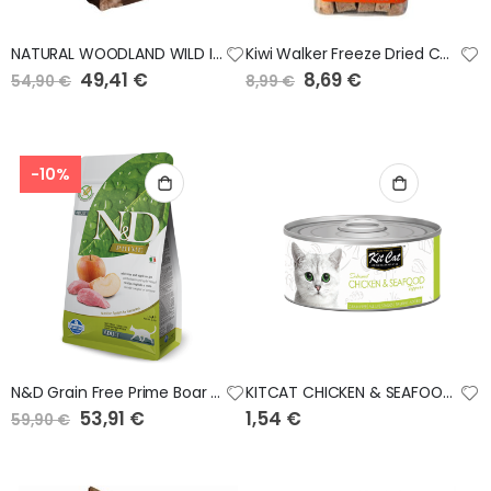
NATURAL WOODLAND WILD IBERIAN 10kg
Kiwi Walker Freeze Dried Chiken Liver 60gr
Preço
49,41 €
Preço
8,69 €
54,90 €
8,99 €
Especial
Especial
-10%
N&D Grain Free Prime Boar & Apple Adult FELINE-5Kg
KITCAT CHICKEN & SEAFOOD 80 GR
Preço
53,91 €
1,54 €
59,90 €
Especial