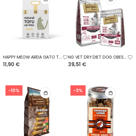
HAPPY MEOW AREIA GATO Tofu Original 2mm 6L COMPRE 4 LEVE 5
NG VET DRY DIET DOG OBESITY 6KG
11,90 €
39,51 €
-10%
-3%