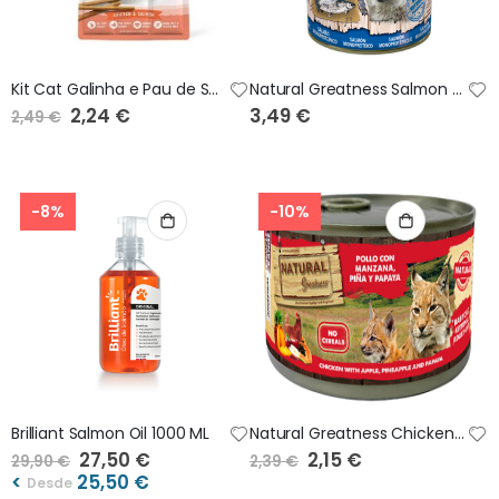
Kit Cat Galinha e Pau de Salmão para Gatos 15 gr
Natural Greatness Salmon Monoprotein 400g
Preço
2,24 €
3,49 €
2,49 €
Especial
-8%
-10%
Brilliant Salmon Oil 1000 ML
Natural Greatness Chicken Apple Pineaple Papaya 185g
Preço
27,50 €
Preço
2,15 €
29,90 €
2,39 €
Especial
Especial
<
25,50 €
Desde