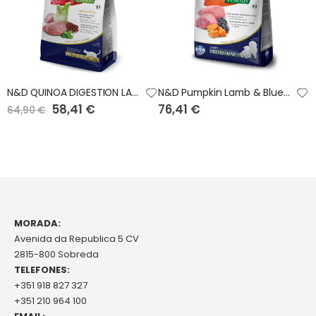
N&D QUINOA DIGESTION LAMB FELINE-5Kg
N&D Pumpkin Lamb & Blueberry Puppy Medium Maxi Canine 12Kg
Preço
58,41 €
76,41 €
64,90 €
Especial
MORADA:
Avenida da Republica 5 CV
2815-800 Sobreda
TELEFONES:
+351 918 827 327
+351 210 964 100