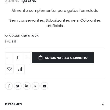
1,85 €
2,06 €
galeria
de
Alimento complementar para gatos formulado
imagens
Sem conservantes, Saborizantes nem Colorantes
artificiais.
AVAILABILITY:
EM STOCK
SKU
317
ADICIONAR AO CARRINHO
DETALHES