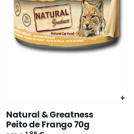
Ir
Natural & Greatness
para
o
Peito de Frango 70g
início
da