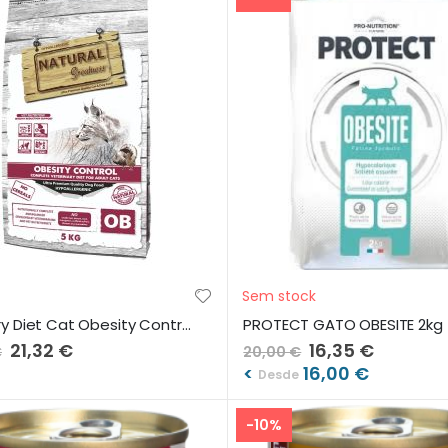
Sem stock
N&G Dry Diet Cat Obesity Control 1,5 Kg
PROTECT GATO OBESITE 2kg
Preço
21,32 €
Preço
16,35 €
€
20,00 €
Especial
Especial
<
16,00 €
Desde
-10%