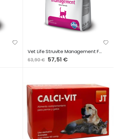
Vet Life Struvite Management Feline-5Kg
Preço
57,51 €
63,90 €
Especial