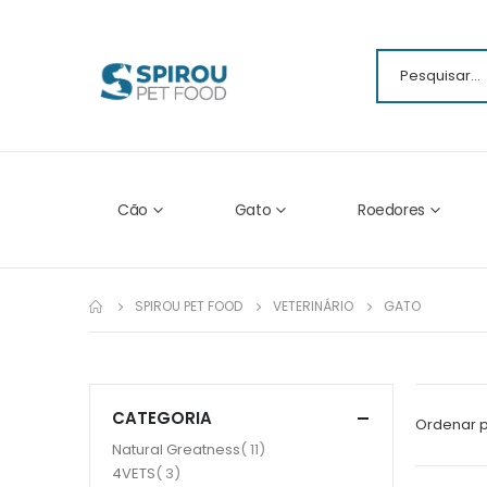
Cão
Gato
Roedores
SPIROU PET FOOD
VETERINÁRIO
GATO
CATEGORIA
Ordenar 
item
Natural Greatness
11
item
4VETS
3