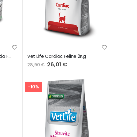
Vet Life Renal Comida Húmida Feline 85g
Vet Life Cardiac Feline 2Kg
Preço
26,01 €
28,90 €
Especial
-10%