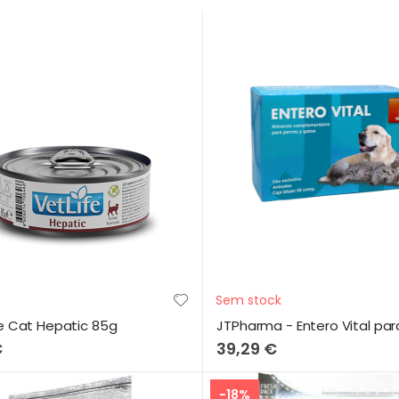
Sem stock
fe Cat Hepatic 85g
€
39,29 €
-18%