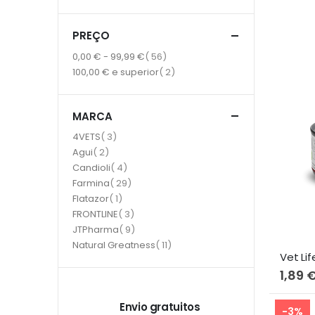
PREÇO
item
0,00 €
-
99,99 €
56
item
100,00 €
e superior
2
MARCA
item
4VETS
3
item
Agui
2
item
Candioli
4
item
Farmina
29
item
Flatazor
1
item
FRONTLINE
3
item
JTPharma
9
item
Natural Greatness
11
Vet Li
1,89 
Envio gratuitos
-3%