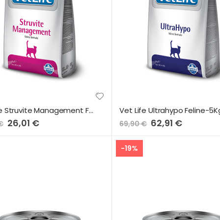
Vet Life Struvite Management Feline-2Kg
Vet Life Ultrahypo Feline-5K
Preço
26,01 €
Preço
62,91 €
€
69,90 €
Especial
Especial
-19%