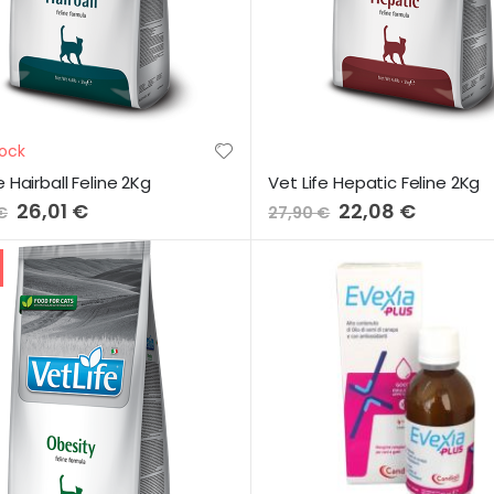
ock
e Hairball Feline 2Kg
Vet Life Hepatic Feline 2Kg
Preço
26,01 €
Preço
22,08 €
€
27,90 €
Especial
Especial