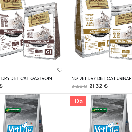
NG VET DRY DIET CAT GASTROINTESTINAL 5kg
 €
Preço
21,32 €
21,90 €
Especial
-10%