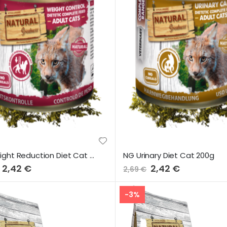
NG Weight Reduction Diet Cat 200g
NG Urinary Diet Cat 200g
Preço
2,42 €
Preço
2,42 €
2,69 €
Especial
Especial
-3%