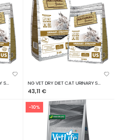
NG VET DRY DIET CAT URINARY STRUVITE 1,5KG
NG VET DRY DIET CAT URINARY STRUVITE 5KG
43,11 €
-10%