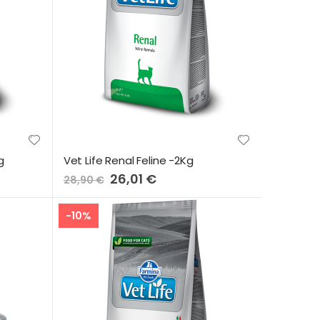
g
Vet Life Renal Feline -2Kg
Preço
26,01 €
28,90 €
Especial
-10%