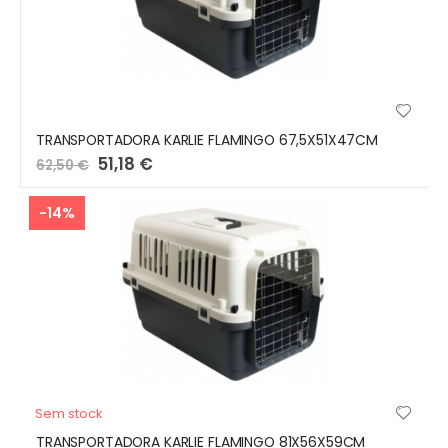
TRANSPORTADORA KARLIE FLAMINGO 67,5X51X47CM
Preço
51,18 €
62,50 €
Especial
-14%
Sem stock
TRANSPORTADORA KARLIE FLAMINGO 81X56X59CM