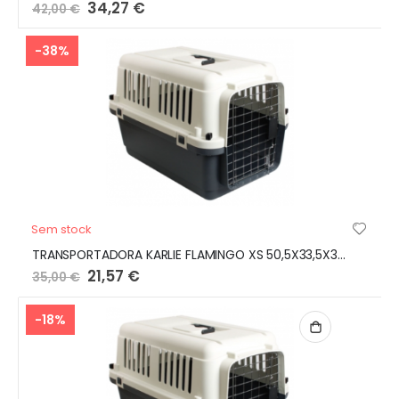
Preço
34,27 €
42,00 €
Especial
-38%
Sem stock
TRANSPORTADORA KARLIE FLAMINGO XS 50,5X33,5X33,5 CM
Preço
21,57 €
35,00 €
Especial
-18%