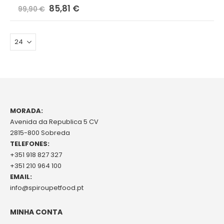
Preço
85,81 €
99,90 €
Especial
MORADA:
Avenida da Republica 5 CV
2815-800 Sobreda
TELEFONES:
+351 918 827 327
+351 210 964 100
EMAIL:
info@spiroupetfood.pt
MINHA CONTA