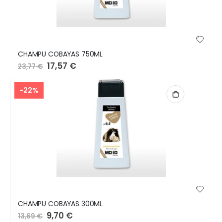
CHAMPU COBAYAS 750ML
Preço
17,57 €
23,77 €
Especial
-22%
CHAMPU COBAYAS 300ML
Preço
9,70 €
13,69 €
Especial