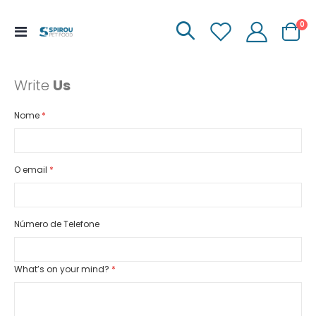
it
0
Menu
Carrinh
de
Navegação
Write
Us
Nome
O email
Número de Telefone
What’s on your mind?