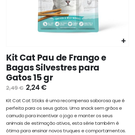
Ir
Kit Cat Pau de Frango e
para
o
Bagas Silvestres para
início
Gatos 15 gr
da
galeria
2,24 €
2,49 €
de
imagens
Kit Cat Cat Sticks é uma recompensa saborosa que é
perfeita para os seus gatos. Uma snack sem grãos e
carnudo para incentivar o jogo e manter os seus
animais de estimação ativos, esta série também é
ótima para ensinar novos truques e comportamentos.