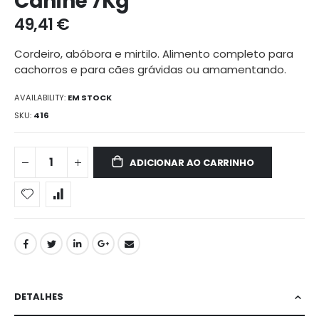
Canine 7Kg
galeria
49,41 €
de
imagens
Cordeiro, abóbora e mirtilo. Alimento completo para
cachorros e para cães grávidas ou amamentando.
AVAILABILITY:
EM STOCK
SKU
416
ADICIONAR AO CARRINHO
DETALHES