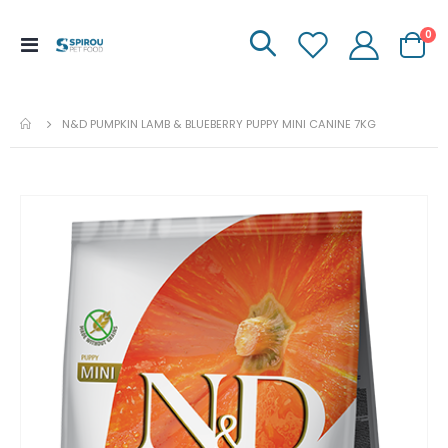
it
0
Menu
Carrinh
de
Navegação
N&D PUMPKIN LAMB & BLUEBERRY PUPPY MINI CANINE 7KG
Ir
para
o
fim
da
galeria
de
imagens