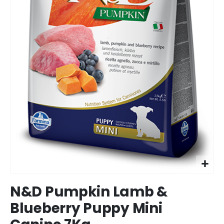
Ir
N&D Pumpkin Lamb &
para
o
Blueberry Puppy Mini
início
da