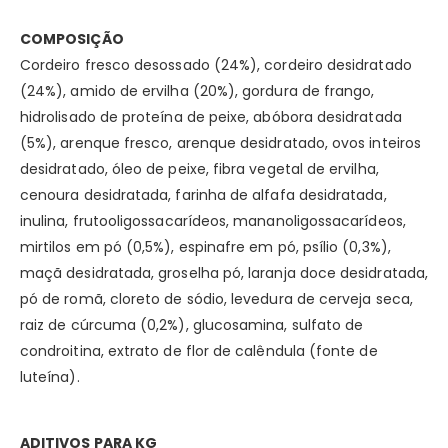
COMPOSIÇÃO
Cordeiro fresco desossado (24%), cordeiro desidratado
(24%), amido de ervilha (20%), gordura de frango,
hidrolisado de proteína de peixe, abóbora desidratada
(5%), arenque fresco, arenque desidratado, ovos inteiros
desidratado, óleo de peixe, fibra vegetal de ervilha,
cenoura desidratada, farinha de alfafa desidratada,
inulina, frutooligossacarídeos, mananoligossacarídeos,
mirtilos em pó (0,5%), espinafre em pó, psílio (0,3%),
maçã desidratada, groselha pó, laranja doce desidratada,
pó de romã, cloreto de sódio, levedura de cerveja seca,
raiz de cúrcuma (0,2%), glucosamina, sulfato de
condroitina, extrato de flor de calêndula (fonte de
luteína).
ADITIVOS PARA KG