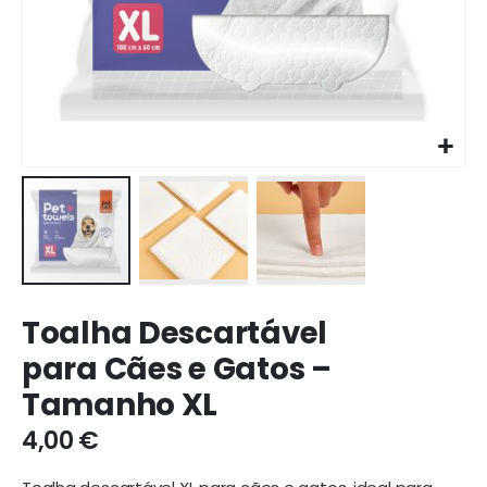
Ir
Toalha Descartável
para
o
para Cães e Gatos –
início
Tamanho XL
da
galeria
4,00 €
de
imagens