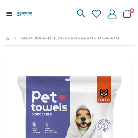
it
0
Menu
Carrinh
de
Navegação
TOALHA DESCARTÁVEL PARA CÃES E GATOS – TAMANHO XL
Ir
para
o
fim
da
galeria
de
imagens