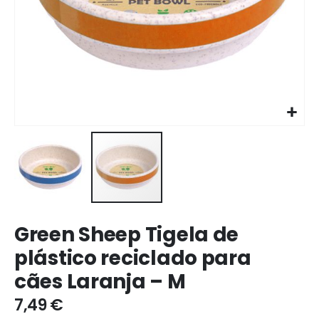
Ir
Green Sheep Tigela de
para
o
plástico reciclado para
início
cães Laranja – M
da
galeria
7,49 €
de