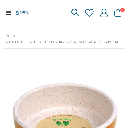
it
0
Menu
Carrinh
de
Navegação
GREEN SHEEP TIGELA DE PLÁSTICO RECICLADO PARA CÃES LARANJA – M
Ir
para
o
fim
da
galeria
de
imagens