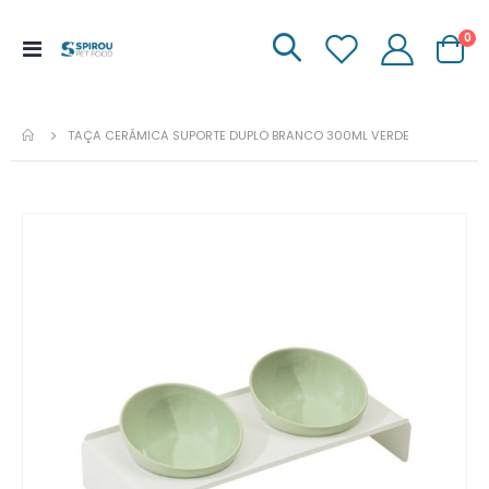
it
0
Menu
Carrinh
de
Navegação
TAÇA CERÂMICA SUPORTE DUPLO BRANCO 300ML VERDE
Ir
para
o
fim
da
galeria
de
imagens