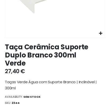
Ir
Taça Cerâmica Suporte
para
o
Duplo Branco 300ml
início
Verde
da
galeria
27,40 €
de
imagens
Taças Verde Água com Suporte Branco | Inclinável |
300ml
AVAILABILITY:
SEM STOCK
SKU
2344