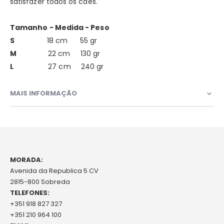
satisfazer todos os cães.
Tamanho - Medida - Peso
S
18 cm 55 gr
M
22 cm 130 gr
L
27 cm 240 gr
MAIS INFORMAÇÃO
MORADA:
Avenida da Republica 5 CV
2815-800 Sobreda
TELEFONES:
+351 918 827 327
+351 210 964 100