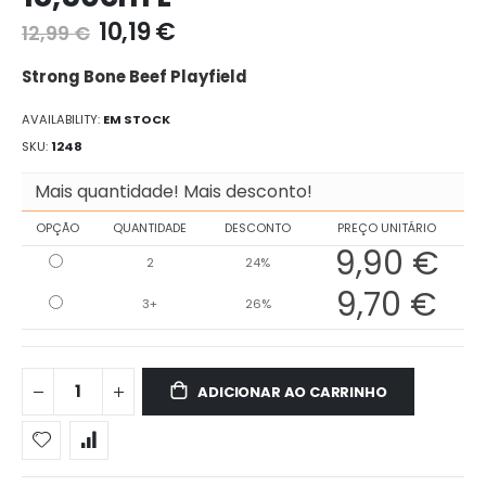
da
10,19 €
12,99 €
galeria
de
Strong Bone Beef Playfield
imagens
AVAILABILITY:
EM STOCK
SKU
1248
Mais quantidade! Mais desconto!
OPÇÃO
QUANTIDADE
DESCONTO
PREÇO UNITÁRIO
9,90 €
2
24%
9,70 €
3+
26%
ADICIONAR AO CARRINHO