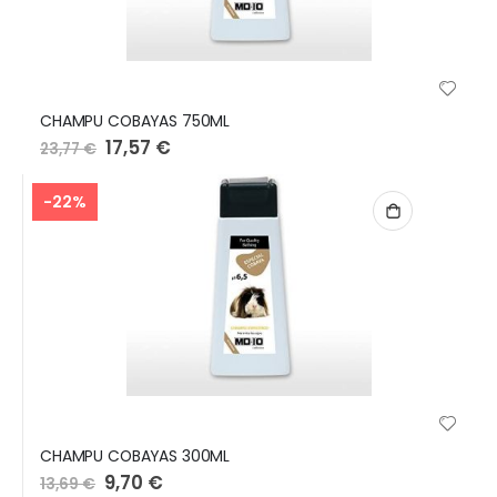
CHAMPU COBAYAS 750ML
Preço
17,57 €
23,77 €
Especial
-22%
CHAMPU COBAYAS 300ML
Preço
9,70 €
13,69 €
Especial