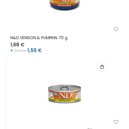
N&D VENISON & PUMPKIN 70 g
1,68 €
<
1,55 €
Desde