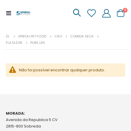
it
0
Menu
Carrinh
de
Navegação
SPIROU PET FOOD
CÃO
COMIDA SECA
FLATAZOR
PURE LIFE
Não foi possível encontrar qualquer produto.
MORADA:
Avenida da Republica 5 CV
2815-800 Sobreda