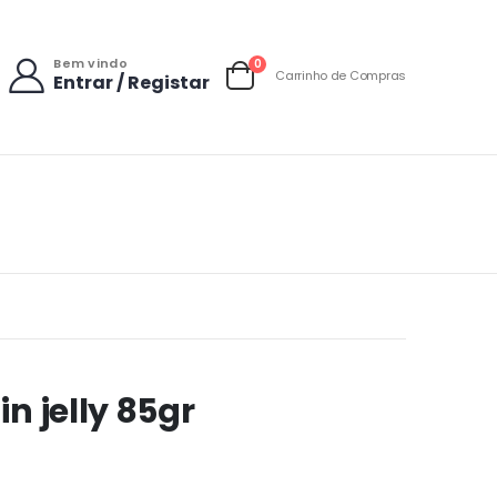
Bem vindo
items
0
Carrinho de Compras
Entrar / Registar
Carrinho
n jelly 85gr