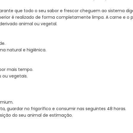
arante que todo o seu sabor e frescor cheguem ao sistema dig
erior é realizado de forma completamente limpa. A carne e o p
derivado animal ou vegetal.
de.
a natural e higiênica.
por mais tempo.
 ou vegetais.
emium.
a, guardar no frigorífico e consumir nas seguintes 48 horas.
sição do seu animal de estimação.