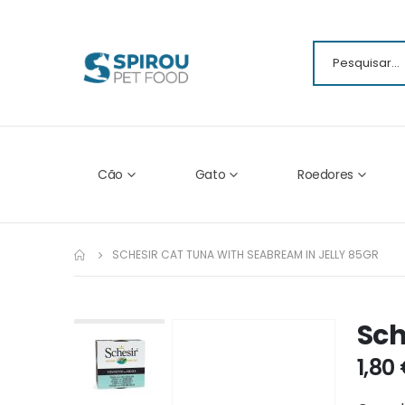
Cão
Gato
Roedores
SCHESIR CAT TUNA WITH SEABREAM IN JELLY 85GR
Sch
Ir
para
1,80
o
fim