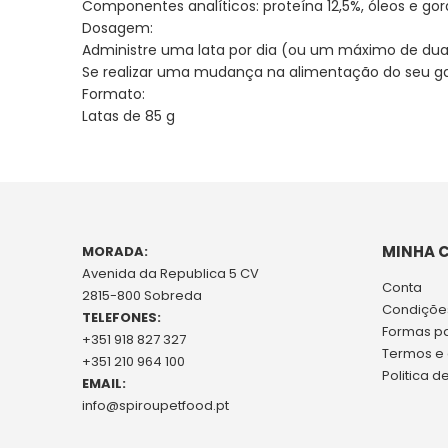
Componentes analíticos: proteína 12,5%, óleos e gor
Dosagem:
Administre uma lata por dia (ou um máximo de d
Se realizar uma mudança na alimentação do seu ga
Formato:
Latas de 85 g
MINHA 
MORADA:
Avenida da Republica 5 CV
Conta
2815-800 Sobreda
Condições
TELEFONES:
Formas p
+351 918 827 327
Termos e
+351 210 964 100
Politica d
EMAIL:
info@spiroupetfood.pt