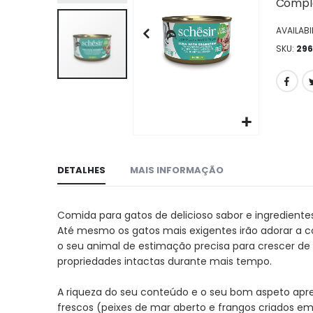
da
Comple
galeria
AVAILABIL
de
imagens
SKU
29
Ir
para
DETALHES
MAIS INFORMAÇÃO
o
início
da
Comida para gatos de delicioso sabor e ingrediente
galeria
Até mesmo os gatos mais exigentes irão adorar a c
de
o seu animal de estimação precisa para crescer de
imagens
propriedades intactas durante mais tempo.
A riqueza do seu conteúdo e o seu bom aspeto apre
frescos (peixes de mar aberto e frangos criados e