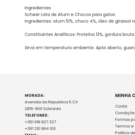
Ingredientes
Schesir Lata de Atum e Chocos para gatos
Ingredientes: atum 51%, choco 4%, óleo de girassol re
Constituintes Analíticos: Proteína 13%, gordura bruta
Sirva em temperatura ambiente. Após aberto, guard
MINHA 
MORADA:
Avenida da Republica 5 CV
Conta
2815-800 Sobreda
Condições
TELEFONES:
Formas p
+351 918 827 327
Termos e
+351 210 964 100
Politica d