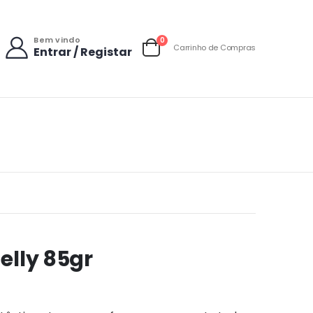
Bem vindo
items
0
Carrinho de Compras
Entrar / Registar
Carrinho
elly 85gr