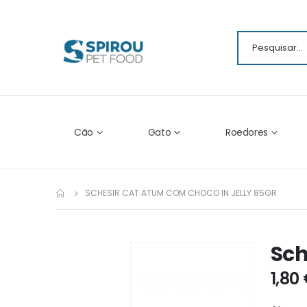
Cão
Gato
Roedores
SCHESIR CAT ATUM COM CHOCO IN JELLY 85GR
Sch
Ir
para
1,80
o
fim