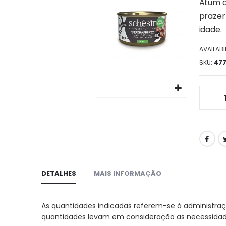
da
Atum c
galeria
prazer
de
idade.
imagens
AVAILABIL
SKU
47
Ir
para
o
início
da
galeria
de
DETALHES
MAIS INFORMAÇÃO
imagens
As quantidades indicadas referem-se à administra
quantidades levam em consideração as necessidades n