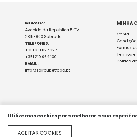
MINHA 
MORADA:
Avenida da Republica 5 CV
Conta
2815-800 Sobreda
Condições
TELEFONES:
Formas p
+351 918 827 327
Termos e
+351 210 964 100
Politica d
EMAIL:
info@spiroupetfood.pt
Utilizamos cookies para melhorar a sua experiênc
ACEITAR COOKIES