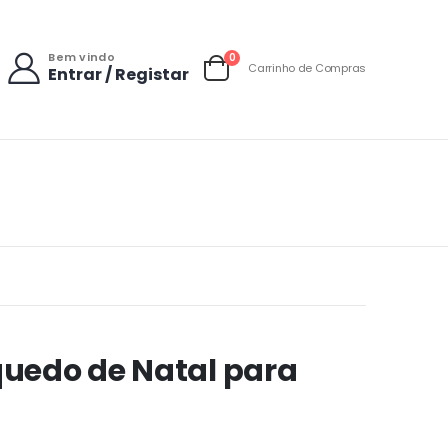
Bem vindo
items
0
Carrinho de Compras
Entrar / Registar
Carrinho
uedo de Natal para