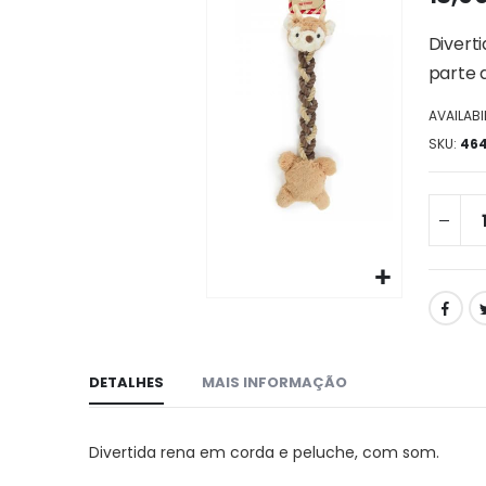
da
galeria
Divert
de
parte 
imagens
AVAILABIL
SKU
46
Ir
para
o
início
DETALHES
MAIS INFORMAÇÃO
da
galeria
de
Divertida rena em corda e peluche, com som.
imagens