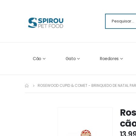
Cão
Gato
Roedores
ROSEWOOD CUPID & COMET - BRINQUEDO DE NATAL PAR
Ros
Ir
para
cão
o
fim
13,9