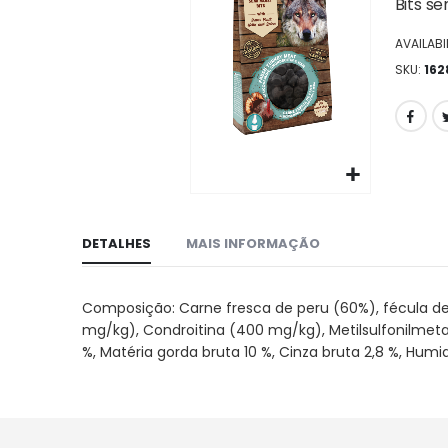
da
Bits s
galeria
AVAILABIL
de
imagens
SKU
162
Ir
para
DETALHES
MAIS INFORMAÇÃO
o
início
da
Composição: Carne fresca de peru (60%), fécula de ta
galeria
mg/kg), Condroitina (400 mg/kg), Metilsulfonilmetan
de
%, Matéria gorda bruta 10 %, Cinza bruta 2,8 %, Humi
imagens