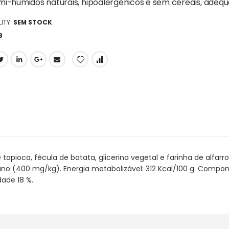
emi-húmidos naturais, hipoalergénicos e sem cereais, ade
ITY:
SEM STOCK
8
pioca, fécula de batata, glicerina vegetal e farinha de alfarrob
o (400 mg/kg). Energia metabolizável: 312 Kcal/100 g. Component
dade 18 %.