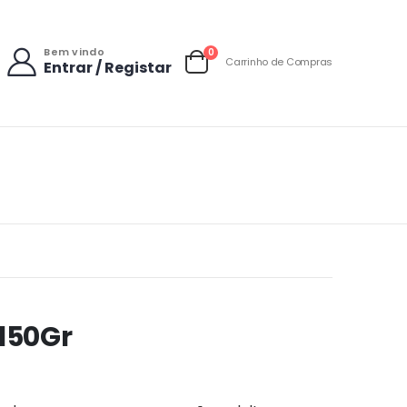
Bem vindo
items
0
Carrinho de Compras
Entrar / Registar
Carrinho
 150Gr