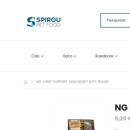
Cão
Gato
Roedores
NG JOINT SUPPORT SEMI MOIST BITS 150GR
NG 
Ir
para
5,29 
o
fim