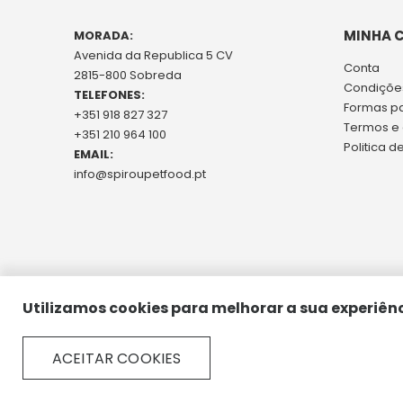
MINHA 
MORADA:
Avenida da Republica 5 CV
Conta
2815-800 Sobreda
Condições
TELEFONES:
Formas p
+351 918 827 327
Termos e
+351 210 964 100
Politica d
EMAIL:
info@spiroupetfood.pt
Utilizamos cookies para melhorar a sua experiênc
ACEITAR COOKIES