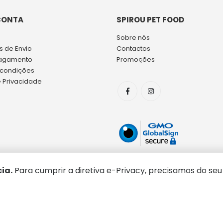
CONTA
SPIROU PET FOOD
Sobre nós
 de Envio
Contactos
agamento
Promoções
 condições
e Privacidade
ia.
Para cumprir a diretiva e-Privacy, precisamos do seu
Copyright © 2026 Spirou Pet Food. Todos os direitos reservados.