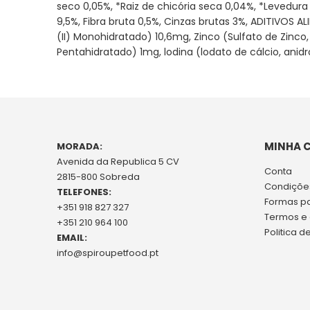
seco 0,05%, *Raiz de chicória seca 0,04%, *Levedur
9,5%, Fibra bruta 0,5%, Cinzas brutas 3%, ADITIVOS A
(II) Monohidratado) 10,6mg, Zinco (Sulfato de Zin
Pentahidratado) 1mg, lodina (lodato de cálcio, ani
MINHA 
MORADA:
Avenida da Republica 5 CV
Conta
2815-800 Sobreda
Condições
TELEFONES:
Formas p
+351 918 827 327
Termos e
+351 210 964 100
Politica d
EMAIL:
info@spiroupetfood.pt