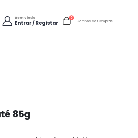
Bem vindo
items
0
Carrinho de Compras
Entrar / Registar
Carrinho
até 85g