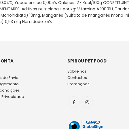
a 0,04%, Yucca em pó 0,005% Calorias 127 Kcal/100g CONSTITUINTE
LIMENTARES: Aditivos nutricionais por kg: Vitamina A 10001U, Taur
co, Monohidrato) 10mg, Manganês (Sulfato de manganês mono-hid
dro) 0,53 mg Humidade 75%
CONTA
SPIROU PET FOOD
Sobre nós
 de Envio
Contactos
agamento
Promoções
 condições
e Privacidade