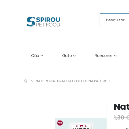
Cão
Gato
Roedores
NATURO NATURAL CAT FOOD TUNA PATÉ 85G
Nat
Ir
para
1,30 
o
fim