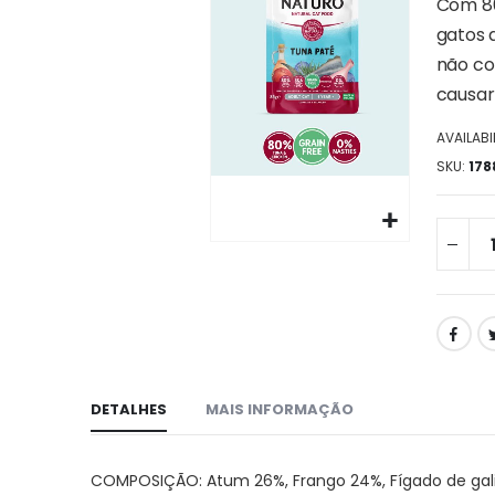
da
Com 80
galeria
gatos 
de
não co
imagens
causar 
AVAILABIL
SKU
178
Ir
para
o
início
da
galeria
de
DETALHES
MAIS INFORMAÇÃO
imagens
COMPOSIÇÃO: Atum 26%, Frango 24%, Fígado de galinha