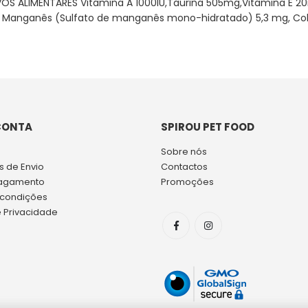
VOS ALIMENTARES Vitamina A 1000lU,Taurina 505mg,Vitamina E 20m
, Manganês (Sulfato de manganês mono-hidratado) 5,3 mg, Cobr
CONTA
SPIROU PET FOOD
Sobre nós
 de Envio
Contactos
agamento
Promoções
 condições
e Privacidade