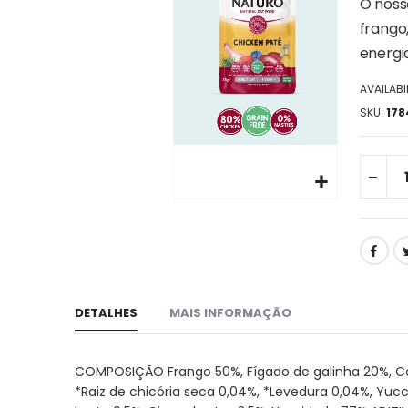
da
O noss
galeria
frango
de
energi
imagens
AVAILABIL
SKU
178
Ir
para
o
início
da
galeria
DETALHES
MAIS INFORMAÇÃO
de
imagens
COMPOSIÇÃO Frango 50%, Fígado de galinha 20%, Caldo
*Raiz de chicória seca 0,04%, *Levedura 0,04%, Yucc