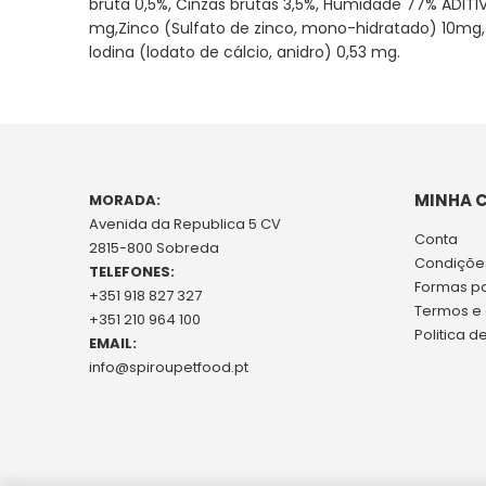
bruta 0,5%, Cinzas brutas 3,5%, Humidade 77% ADITI
mg,Zinco (Sulfato de zinco, mono-hidratado) 10mg
lodina (lodato de cálcio, anidro) 0,53 mg.
MINHA 
MORADA:
Avenida da Republica 5 CV
Conta
2815-800 Sobreda
Condições
TELEFONES:
Formas p
+351 918 827 327
Termos e
+351 210 964 100
Politica d
EMAIL:
info@spiroupetfood.pt