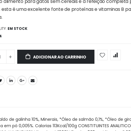
o alimento para gatos sem cereais é a refeição completa 
, esta é uma excelente fonte de proteínas e vitaminas B p
a.
ITY:
EM STOCK
4
ADICIONAR AO CARRINHO
 de galinha 10%, Minerais, *Óleo de salmão 0,1%, *Óleo de girass
a em pó 0,005%. Calorias 113Kcal/100g CONSTITUINTES ANALITICOS 