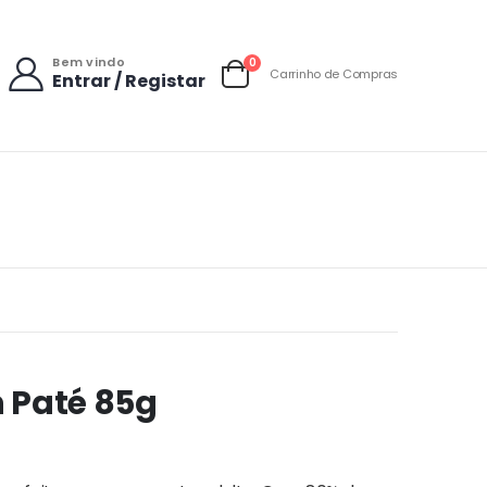
Bem vindo
items
0
Carrinho de Compras
Entrar / Registar
Carrinho
 Paté 85g