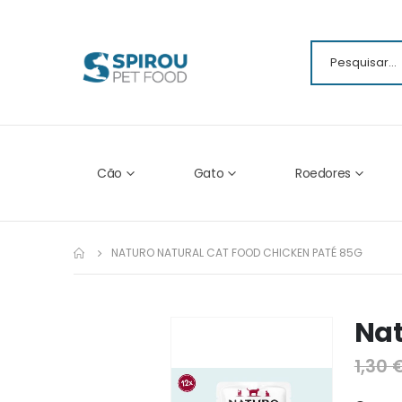
Cão
Gato
Roedores
NATURO NATURAL CAT FOOD CHICKEN PATÉ 85G
Nat
Ir
para
1,30 
o
fim