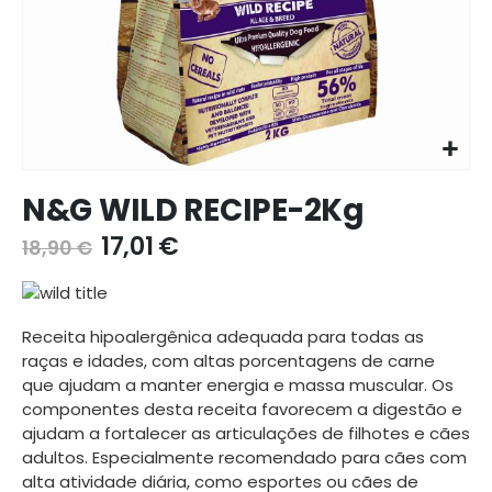
Ir
N&G WILD RECIPE-2Kg
para
o
17,01 €
18,90 €
início
da
galeria
de
Receita hipoalergênica adequada para todas as
imagens
raças e idades, com altas porcentagens de carne
que ajudam a manter energia e massa muscular. Os
componentes desta receita favorecem a digestão e
ajudam a fortalecer as articulações de filhotes e cães
adultos. Especialmente recomendado para cães com
alta atividade diária, como esportes ou cães de