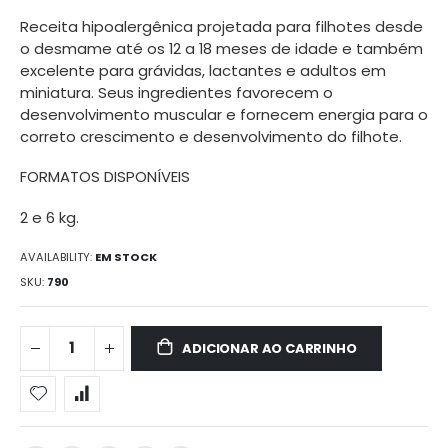
de
Receita hipoalergênica projetada para filhotes desde
imagens
o desmame até os 12 a 18 meses de idade e também
excelente para grávidas, lactantes e adultos em
miniatura. Seus ingredientes favorecem o
desenvolvimento muscular e fornecem energia para o
correto crescimento e desenvolvimento do filhote.
FORMATOS DISPONÍVEIS
2 e 6 kg.
AVAILABILITY:
EM STOCK
SKU
790
ADICIONAR AO CARRINHO