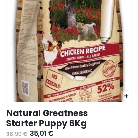
Ir
Natural Greatness
para
o
Starter Puppy 6Kg
início
da
35,01 €
38,90 €
galeria