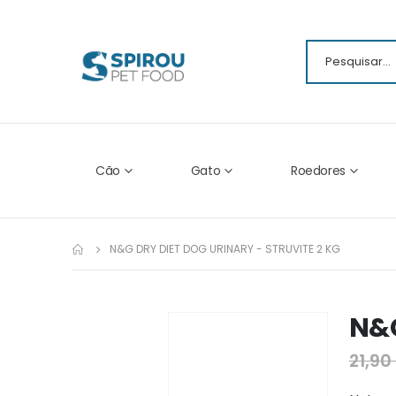
Cão
Gato
Roedores
N&G DRY DIET DOG URINARY - STRUVITE 2 KG
N&G
Ir
para
21,90
o
fim