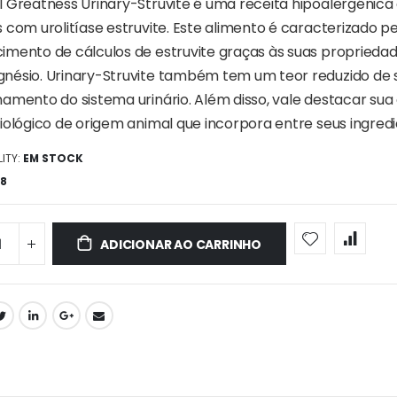
l Greatness Urinary-Struvite é uma receita hipoalergénic
s com urolitíase estruvite. Este alimento é caracterizado p
imento de cálculos de estruvite graças às suas propriedade
nésio. Urinary-Struvite também tem um teor reduzido de só
amento do sistema urinário. Além disso, vale destacar sua a
biológico de origem animal que incorpora entre seus ingredi
ITY:
EM STOCK
8
ADICIONAR AO CARRINHO