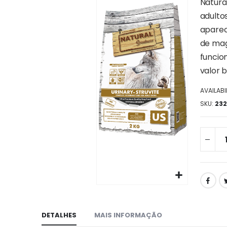
da
Natura
galeria
adulto
de
aparec
imagens
de mag
funcion
valor 
AVAILABIL
SKU
232
Ir
para
o
DETALHES
MAIS INFORMAÇÃO
início