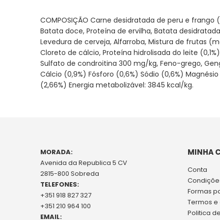
da
galeria
COMPOSIÇÃO Carne desidratada de peru e frango (15%)
de
Batata doce, Proteína de ervilha, Batata desidratada
imagens
Levedura de cerveja, Alfarroba, Mistura de frutas (m
Cloreto de cálcio, Proteína hidrolisada do leite (0,
Sulfato de condroitina 300 mg/kg, Feno-grego, Geng
Cálcio (0,9%) Fósforo (0,6%) Sódio (0,6%) Magnési
(2,66%) Energia metabolizável: 3845 kcal/kg.
MINHA 
MORADA:
Avenida da Republica 5 CV
Conta
2815-800 Sobreda
Condições
TELEFONES:
Formas p
+351 918 827 327
Termos e
+351 210 964 100
Politica d
EMAIL: