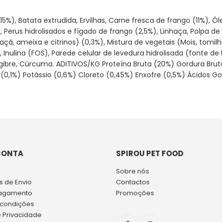
, Batata extrudida, Ervilhas, Carne fresca de frango (11%), Ól
, Perus hidrolisados e fígado de frango (2,5%), Linhaça, Polpa 
açã, ameixa e citrinos) (0,3%), Mistura de vegetais (Mois, tomi
1%), Inulina (FOS), Parede celular de levedura hidrolisada (fonte
ibre, Cúrcuma. ADITIVOS/KG Proteína Bruta (20%) Gordura Bruta 
o (0,1%) Potássio (0,6%) Cloreto (0,45%) Enxofre (0,5%) Ácido
CONTA
SPIROU PET FOOD
Sobre nós
 de Envio
Contactos
agamento
Promoções
 condições
e Privacidade