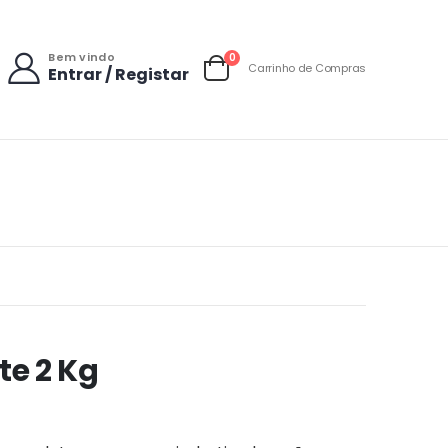
Bem vindo
items
0
Carrinho de Compras
Entrar / Registar
Carrinho
te 2 Kg