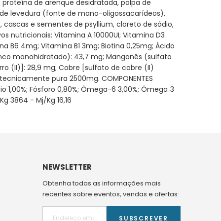
, proteína de arenque desidratada, polpa de
to de levedura (fonte de mano-oligossacarídeos),
 cascas e sementes de psyllium, cloreto de sódio,
os nutricionais: Vitamina A 10000UI; Vitamina D3
na B6 4mg; Vitamina B1 3mg; Biotina 0,25mg; Ácido
 zinco monohidratado): 43,7 mg; Manganês (sulfato
 (II)]: 28,9 mg; Cobre [sulfato de cobre (II)
onina, tecnicamente pura 2500mg. COMPONENTES
álcio 1,00%; Fósforo 0,80%; Ômega-6 3,00%; Ômega‐3
g 3864 - Mj/Kg 16,16
NEWSLETTER
Obtenha todas as informações mais
recentes sobre eventos, vendas e ofertas:
SUBSCREVER