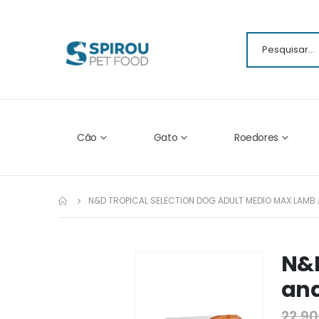
Cão
Gato
Roedores
N&D TROPICAL SELECTION DOG ADULT MEDIO MAX LAMB 
N&D
Ir
para
and
o
fim
22,90