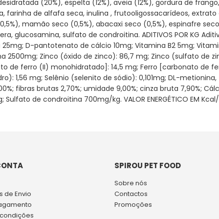
sidratada (20%), espelta (12%), aveia (12%), gordura de frango
, farinha de alfafa seca, inulina , frutooligossacarídeos, extra
0,5%), mamão seco (0,5%), abacaxi seco (0,5%), espinafre seco,
era, glucosamina, sulfato de condroitina. ADITIVOS POR KG Aditiv
a 25mg; D-pantotenato de cálcio 10mg; Vitamina B2 5mg; Vitami
ina 2500mg; Zinco (óxido de zinco): 86,7 mg; Zinco (sulfato de
e ferro (II) monohidratado]: 14,5 mg; Ferro [carbonato de ferro
nidro): 1,56 mg; Selênio (selenito de sódio): 0,101mg; DL-meti
,00%; fibras brutas 2,70%; umidade 9,00%; cinza bruta 7,90%; C
g; Sulfato de condroitina 700mg/kg. VALOR ENERGÉTICO EM Kcal/K
CONTA
SPIROU PET FOOD
Sobre nós
 de Envio
Contactos
agamento
Promoções
 condições