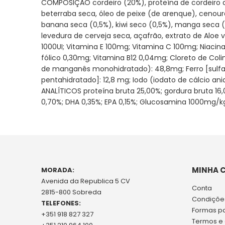
COMPOSIÇÃO cordeiro (20%), proteína de cordeiro de
galeria
beterraba seca, óleo de peixe (de arenque), cenoura
de
banana seca (0,5%), kiwi seco (0,5%), manga seca (
imagens
levedura de cerveja seca, açafrão, extrato de Aloe v
1000UI; Vitamina E 100mg; Vitamina C 100mg; Niacin
fólico 0,30mg; Vitamina B12 0,04mg; Cloreto de Col
de manganês monohidratado): 48,8mg; Ferro [sulfato d
pentahidratado]: 12,8 mg; Iodo (iodato de cálcio a
ANALÍTICOS proteína bruta 25,00%; gordura bruta 16
0,70%; DHA 0,35%; EPA 0,15%; Glucosamina 1000mg/k
MINHA 
MORADA:
Avenida da Republica 5 CV
Conta
2815-800 Sobreda
Condições
TELEFONES:
Formas p
+351 918 827 327
Termos e