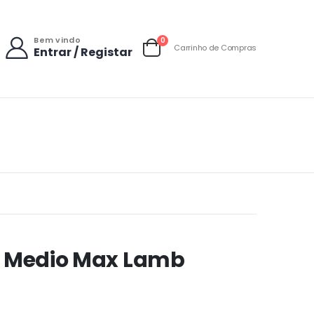
Bem vindo
items
0
Carrinho de Compras
Entrar / Registar
Carrinho
lt Medio Max Lamb