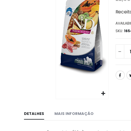
da
galeria
Receita
de
imagens
AVAILABIL
SKU
165
Ir
para
DETALHES
MAIS INFORMAÇÃO
o
início
da