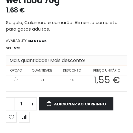
wet food 70g
galeria
1,68 €
de
imagens
Spigola, Calamaro e camarão.
Alimento completo
para gatos adultos.
AVAILABILITY:
EM STOCK
SKU
573
Mais quantidade! Mais desconto!
OPÇÃO
QUANTIDADE
DESCONTO
PREÇO UNITÁRIO
1,55 €
12+
8%
ADICIONAR AO CARRINHO