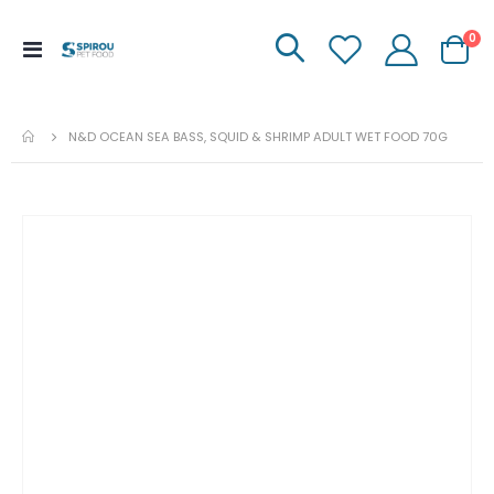
it
0
Menu
Carrinh
de
Navegação
N&D OCEAN SEA BASS, SQUID & SHRIMP ADULT WET FOOD 70G
Ir
para
o
fim
da
galeria
de
imagens