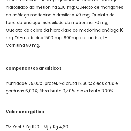
hidroxilado da metionina 200 mg;
Quelato de manganês
da análoga metionina hidroxilase 40 mg;
Quelato de
ferro do análogo hidroxilado da metionina 70 mg;
Quelato de cobre da hidroxilase de metionina análoga 16
mg;
DL-metionina 1500 mg;
800mg de taurina;
L-
Carnitina 50 mg.
componentes analíticos
humidade 75,00%;
proteï¿½a bruta 12,30%;
óleos crus e
gorduras 6,00%;
fibra bruta 0,40%;
cinza bruta 3,30%.
Valor energético
EM Kcal / Kg 1120 - Mj / Kg 4,69