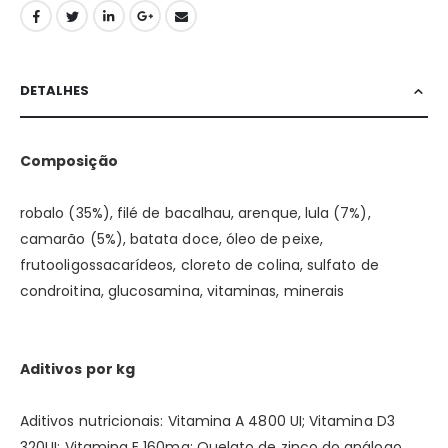
DETALHES
Composição
robalo (35%), filé de bacalhau, arenque, lula (7%),
camarão (5%), batata doce, óleo de peixe,
frutooligossacarídeos, cloreto de colina, sulfato de
condroitina, glucosamina, vitaminas, minerais
A
ditivos por kg
Aditivos nutricionais: Vitamina A 4800 UI;
Vitamina D3
320UI;
Vitamina E 160mg;
Quelato de zinco do análogo