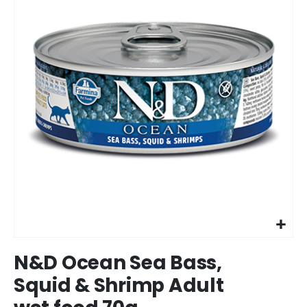
Ir
N&D Ocean Sea Bass,
para
o
Squid & Shrimp Adult
início
da