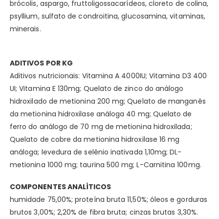
brócolis, aspargo, fruttoligossacarídeos, cloreto de colina,
psyllium, sulfato de condroitina, glucosamina, vitaminas,
minerais.
ADITIVOS POR KG
Aditivos nutricionais: Vitamina A 4000IU; Vitamina D3 400
UI; Vitamina E 130mg; Quelato de zinco do análogo
hidroxilado de metionina 200 mg; Quelato de manganês
da metionina hidroxilase análoga 40 mg; Quelato de
ferro do análogo de 70 mg de metionina hidroxilada;
Quelato de cobre da metionina hidroxilase 16 mg
análoga; levedura de selênio inativada 1,10mg; DL-
metionina 1000 mg; taurina 500 mg; L-Carnitina 100mg.
COMPONENTES ANALÍTICOS
humidade 75,00%; proteína bruta 11,50%; óleos e gorduras
brutos 3,00%; 2,20% de fibra bruta; cinzas brutas 3,30%.