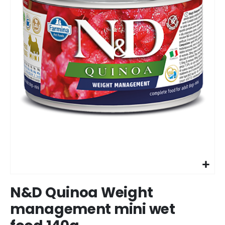
Ir
N&D Quinoa Weight
para
o
management mini wet
início
da