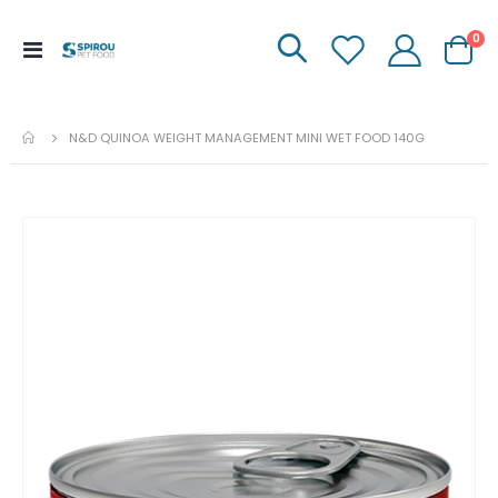
it
0
Menu
Carrinh
de
Navegação
N&D QUINOA WEIGHT MANAGEMENT MINI WET FOOD 140G
Ir
para
o
fim
da
galeria
de
imagens