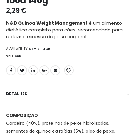
food 140g
galeria
2,29 €
de
imagens
N&D Quinoa Weight Management
é um alimento
dietético completo para cães, recomendado para
reduzir o excesso de peso corporal.
AVAILABILITY:
SEM STOCK
SKU
596
DETALHES
COMPOSIÇÃO
Cordeiro (40%), proteínas de peixe hidrolisadas,
sementes de quinoa extraídas (5%), óleo de peixe,