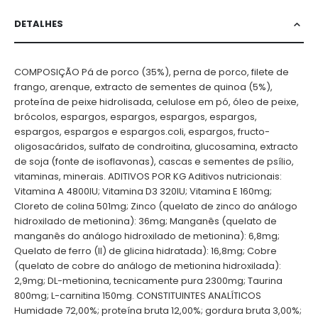
DETALHES
COMPOSIÇÃO Pá de porco (35%), perna de porco, filete de
frango, arenque, extracto de sementes de quinoa (5%),
proteína de peixe hidrolisada, celulose em pó, óleo de peixe,
brócolos, espargos, espargos, espargos, espargos,
espargos, espargos e espargos.coli, espargos, fructo-
oligosacáridos, sulfato de condroitina, glucosamina, extracto
de soja (fonte de isoflavonas), cascas e sementes de psílio,
vitaminas, minerais. ADITIVOS POR KG Aditivos nutricionais:
Vitamina A 4800IU; Vitamina D3 320IU; Vitamina E 160mg;
Cloreto de colina 501mg; Zinco (quelato de zinco do análogo
hidroxilado de metionina): 36mg; Manganês (quelato de
manganês do análogo hidroxilado de metionina): 6,8mg;
Quelato de ferro (II) de glicina hidratada): 16,8mg; Cobre
(quelato de cobre do análogo de metionina hidroxilada):
2,9mg; DL-metionina, tecnicamente pura 2300mg; Taurina
800mg; L-carnitina 150mg. CONSTITUINTES ANALÍTICOS
Humidade 72,00%; proteína bruta 12,00%; gordura bruta 3,00%;