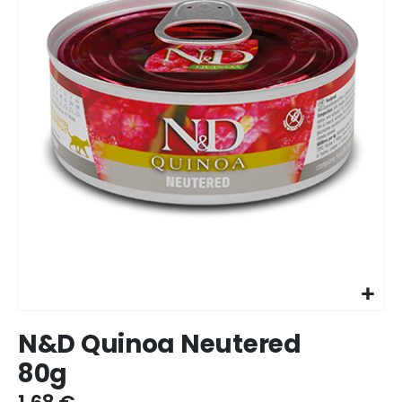
Ir
N&D Quinoa Neutered
para
o
80g
início
da