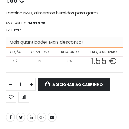
1,68 €
galeria
de
Farmina N&D, alimentos húmidos para gatos
imagens
AVAILABILITY:
EM STOCK
SKU
1730
Mais quantidade! Mais desconto!
OPÇÃO
QUANTIDADE
DESCONTO
PREÇO UNITÁRIO
1,55 €
12+
8%
ADICIONAR AO CARRINHO