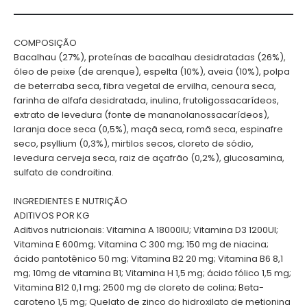
COMPOSIÇÃO
Bacalhau (27%), proteínas de bacalhau desidratadas (26%),
óleo de peixe (de arenque), espelta (10%), aveia (10%), polpa
de beterraba seca, fibra vegetal de ervilha, cenoura seca,
farinha de alfafa desidratada, inulina, frutoligossacarídeos,
extrato de levedura (fonte de mananolanossacarídeos),
laranja doce seca (0,5%), maçã seca, romã seca, espinafre
seco, psyllium (0,3%), mirtilos secos, cloreto de sódio,
levedura cerveja seca, raiz de açafrão (0,2%), glucosamina,
sulfato de condroitina.
INGREDIENTES E NUTRIÇÃO
ADITIVOS POR KG
Aditivos nutricionais: Vitamina A 18000IU; Vitamina D3 1200UI;
Vitamina E 600mg; Vitamina C 300 mg; 150 mg de niacina;
ácido pantotênico 50 mg; Vitamina B2 20 mg; Vitamina B6 8,1
mg; 10mg de vitamina B1; Vitamina H 1,5 mg; ácido fólico 1,5 mg;
Vitamina B12 0,1 mg; 2500 mg de cloreto de colina; Beta-
caroteno 1,5 mg; Quelato de zinco do hidroxilato de metionina