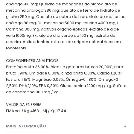
análogo 910 mg; Quelato de manganês do hidroxilato de
metionina análogo 380 mg; quelato de ferro de hidrato de
glicina 250 mg; Quelato de cobre do hidroxilato de metionina
análogo 88 mg; DL-metionina 5000 mg; taurina 4000 mg; L-
Carnitina 300 mg. Aditivos organolépticos: extrato de aloe
vera 1000mg; Extrato de chá verde de 100 mg; extrato de
alecrim. Antioxidantes: extratos de origem natural ricos em
tocoferóis.
COMPONENTES ANALÍTICOS
Proteína bruta 36,00%; óleos e gorduras brutos 20,00%; fibra
bruta 1,90%; umidade 8,00%; cinza bruta 8,00%; Cálcio 1,20%;
Fósforo 1,15%; Magnésio 0,09%; Ômega-6 1,80%; Omega-3
2,50%; DHA 1,10%; EPA 0,80%; Glucosamina 1200 mg / kg; Sulfato
de condroitina 900 mg / kg.
VALOR DA ENERGIA
EM Kcal / Kg 4168 - Mj / Kg 17,44
MAIS INFORMAÇÃO