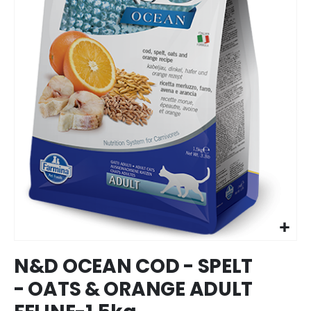
Ir
N&D OCEAN COD - SPELT
para
o
- OATS & ORANGE ADULT
início
da