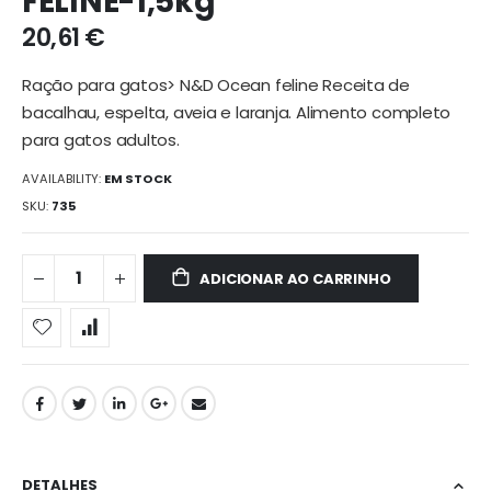
FELINE-1,5kg
galeria
20,61 €
de
imagens
Ração para gatos> N&D Ocean feline Receita de
bacalhau, espelta, aveia e laranja. Alimento completo
para gatos adultos.
AVAILABILITY:
EM STOCK
SKU
735
ADICIONAR AO CARRINHO
DETALHES