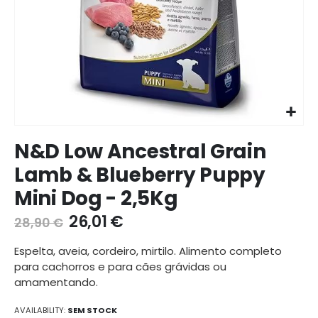
Ir
N&D Low Ancestral Grain
para
o
Lamb & Blueberry Puppy
início
Mini Dog - 2,5Kg
da
galeria
26,01 €
28,90 €
de
imagens
Espelta, aveia, cordeiro, mirtilo. Alimento completo
para cachorros e para cães grávidas ou
amamentando.
AVAILABILITY:
SEM STOCK