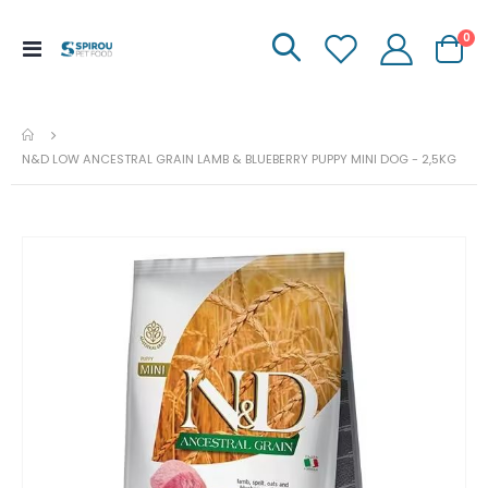
it
0
Menu
Carrinh
de
Navegação
N&D LOW ANCESTRAL GRAIN LAMB & BLUEBERRY PUPPY MINI DOG - 2,5KG
Ir
para
o
fim
da
galeria
de
imagens