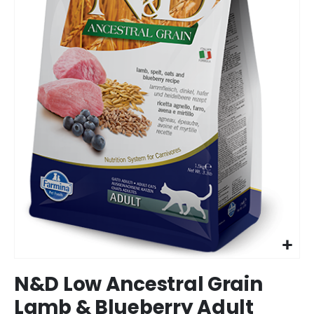
Ir
N&D Low Ancestral Grain
para
o
Lamb & Blueberry Adult
início