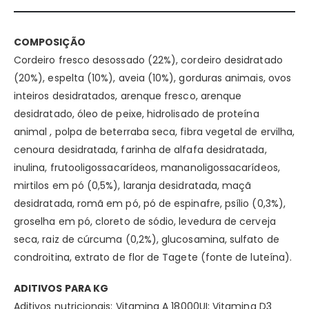
COMPOSIÇÃO
Cordeiro fresco desossado (22%), cordeiro desidratado
(20%), espelta (10%), aveia (10%), gorduras animais, ovos
inteiros desidratados, arenque fresco, arenque
desidratado, óleo de peixe, hidrolisado de proteína
animal , polpa de beterraba seca, fibra vegetal de ervilha,
cenoura desidratada, farinha de alfafa desidratada,
inulina, frutooligossacarídeos, mananoligossacarídeos,
mirtilos em pó (0,5%), laranja desidratada, maçã
desidratada, romã em pó, pó de espinafre, psílio (0,3%),
groselha em pó, cloreto de sódio, levedura de cerveja
seca, raiz de cúrcuma (0,2%), glucosamina, sulfato de
condroitina, extrato de flor de Tagete (fonte de luteína).
ADITIVOS PARA KG
Aditivos nutricionais: Vitamina A 18000UI; Vitamina D3