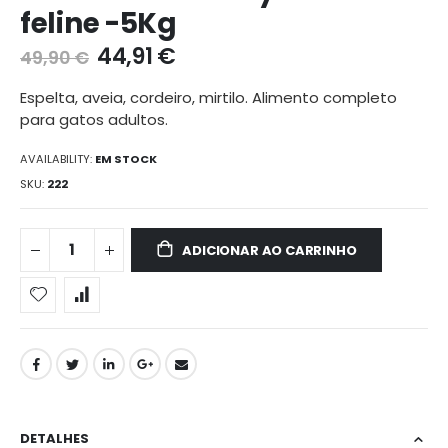
feline -5Kg
da
galeria
44,91 €
49,90 €
de
imagens
Espelta, aveia, cordeiro, mirtilo. Alimento completo
para gatos adultos.
AVAILABILITY:
EM STOCK
SKU
222
ADICIONAR AO CARRINHO
DETALHES