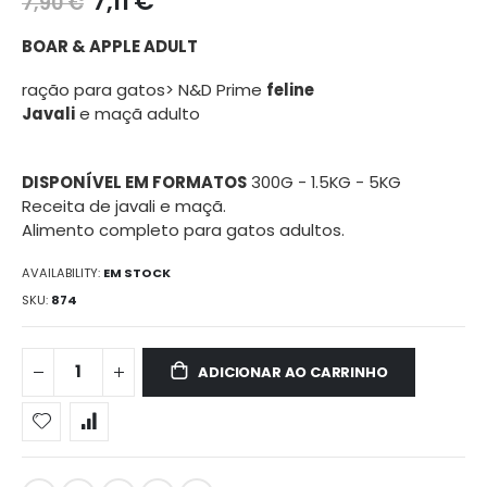
7,11 €
7,90 €
galeria
de
BOAR & APPLE ADULT
imagens
ração para gatos> N&D Prime
feline
Javali
e maçã adulto
DISPONÍVEL EM FORMATOS
300G - 1.5KG - 5KG
Receita de javali e maçã.
Alimento completo para gatos adultos.
AVAILABILITY:
EM STOCK
SKU
874
ADICIONAR AO CARRINHO