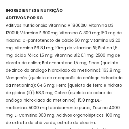
INGREDIENTES E NUTRIÇÃO
ADITIVOS POR KG
Aditivos nutricionais: Vitamina A 18000IU; Vitamina D3
1200UI; Vitamina E 600mg; Vitamina C 300 mg; 150 mg de
niacina; D-pantotenato de cálcio 50 mg; Vitamina B2 20
mg; Vitamina B6 8,1 mg; 10mg de vitamina B1; Biotina 1,5
mg; ácido fólico 1,5 mg; Vitamina B12 0,1 mg; 2500 mg de
cloreto de colina; Beta-caroteno 1,5 mg; Zinco (quelato
de zinco do análogo hidroxilado da metionina): 163,8 mg;
Manganês (quelato de manganês do análogo hidroxilado
da metionina): 64,6 mg; Ferro [quelato de ferro e hidrato
de glicina (II)]: 58,3 mg; Cobre (quelato de cobre do
análogo hidroxilado da metionina): 15,8 mg; DL-
metionina, 5000 mg tecnicamente puros; Taurina 4000
mg; L-Carnitina 300 mg. Aditivos organolépticos: 100 mg
de extrato de chá verde; extrato de alecrim.