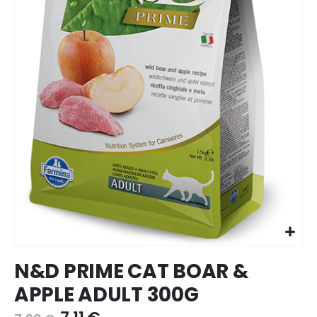
Ir
N&D PRIME CAT BOAR &
para
o
APPLE ADULT 300G
início
da