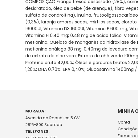
COMPOSIÇÃO Frango fresco desossado (28%), carne d
galeria
desidratado, óleo de peixe (de arenque), fibra vege
de
sulfato de condroitina), inulina, frutooligossacarí
imagens
(0,3%), laranja amoras secas, mirtilos secos, cloret
16000UI; Vitamina D3 1600UI; Vitamina E 600 mg; Vit
Vitamina H 0,40 mg; 0,48 mg de ácido fólico; Vitami
metionina; Quelato de manganês da hidroxilase de m
metionina análoga 88 mg; 0,40mg de levedura com s
de extrato de aloe vera; Extrato de chá verde 100m
Proteína bruta 42,00%; Óleos e gorduras brutos 22,
1,20%; DHA 0,70%; EPA 0,40%; Glucosamina 1400mg / k
MINHA 
MORADA:
Avenida da Republica 5 CV
Conta
2815-800 Sobreda
Condições
TELEFONES:
Formas p