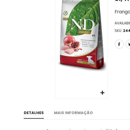
da
galeria
Frango
de
imagens
AVAILABIL
SKU
24
Ir
para
DETALHES
MAIS INFORMAÇÃO
o
início
da