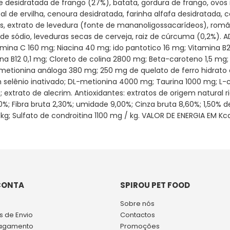
esidratada de frango (27%), batata, gordura de frango, ovos i
tal de ervilha, cenoura desidratada, farinha alfafa desidratada,
deos, extrato de levedura (fonte de mananoligossacarídeos), rom
o de sódio, leveduras secas de cerveja, raiz de cúrcuma (0,2%). A
amina C 160 mg; Niacina 40 mg; ido pantotico 16 mg; Vitamina B
na B12 0,1 mg; Cloreto de colina 2800 mg; Beta-caroteno 1,5 mg
etionina análoga 380 mg; 250 mg de quelato de ferro hidrato de
elênio inativado; DL-metionina 4000 mg; Taurina 1000 mg; L-ca
g; extrato de alecrim. Antioxidantes: extratos de origem natura
00%; Fibra bruta 2,30%; umidade 9,00%; Cinza bruta 8,60%; 1,50%
g; Sulfato de condroitina 1100 mg / kg. VALOR DE ENERGIA EM Kcal
CONTA
SPIROU PET FOOD
Sobre nós
 de Envio
Contactos
agamento
Promoções