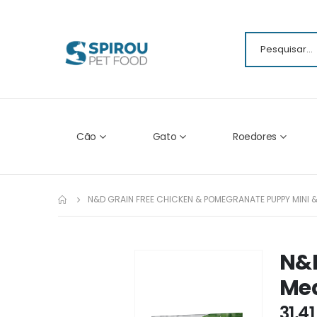
Cão
Gato
Roedores
N&D GRAIN FREE CHICKEN & POMEGRANATE PUPPY MINI 
N&D
Ir
para
Me
o
fim
31,41