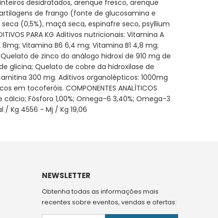
nteiros desidratados, arenque fresco, arenque
 cartilagens de frango (fonte de glucosamina e
ã seca (0,5%), maçã seca, espinafre seco, psyllium
DITIVOS PARA KG Aditivos nutricionais: Vitamina A
2 8mg; Vitamina B6 6,4 mg; Vitamina B1 4,8 mg;
; Quelato de zinco do análogo hidroxi de 910 mg de
 glicina; Quelato de cobre da hidroxilase de
rnitina 300 mg. Aditivos organolépticos: 1000mg
l ricos em tocoferóis. COMPONENTES ANALÍTICOS
 de cálcio; Fósforo 1,00%; Omega-6 3,40%; Omega-3
 / Kg 4556 - Mj / Kg 19,06
NEWSLETTER
Obtenha todas as informações mais
recentes sobre eventos, vendas e ofertas: