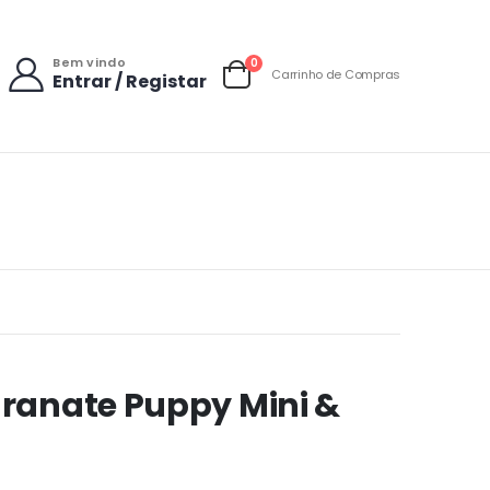
Bem vindo
items
0
Carrinho de Compras
Entrar / Registar
Carrinho
ranate Puppy Mini &