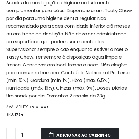
Snacks de mastigação e higiene oral Alimento
imagens
complementar para cães. Disponibilizar um Tasty Chew
por dia para uma higiene dental regular. Não
recomendado para cães com idade inferior a 6 meses
ou em troca de dentição. Não deve ser administrado
em superfícies que podem ser manchadas.
Supervisionar sempre o cão enquanto estiver a roer o
Tasty Chew. Ter sempre à disposição água limpa e
fresca. Conservar em local fresco e seco. Não elegível
para consumo humano. Conteúdo Nutricional Proteína
(mín. 10%), Gordura (mín. 1%), Fibra (máx. 6,5%),
Humidade (máx. 16%), Cinzas (máx. 9%). Doses Diárias
Um snack por dia. Formatos 2 snacks de 23g
AVAILABILITY:
EM STOCK
SKU
1734
ADICIONAR AO CARRINHO