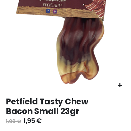
Ir
Petfield Tasty Chew
para
o
Bacon Small 23gr
início
da
1,95 €
1,99 €
galeria
de