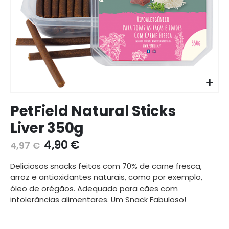
Ir
PetField Natural Sticks
para
o
Liver 350g
início
da
4,90 €
4,97 €
galeria
de
Deliciosos snacks feitos com 70% de carne fresca,
imagens
arroz e antioxidantes naturais, como por exemplo,
óleo de orégãos. Adequado para cães com
intolerâncias alimentares. Um Snack Fabuloso!