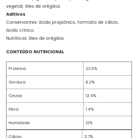
vegetal, óleo de orégãos.
Aditivos
Conservantes: ácido propiónico, formiato de cálcio,
ácido cítrico.
Nutritivos: óleo de orégãos.
CONTEÚDO NUTRICIONAL
Proteína
22.5%
Gordura
6.2%
Cinzas
12.4%
Fibra
1.4%
Humidade
12%
Cálcio
2.7%