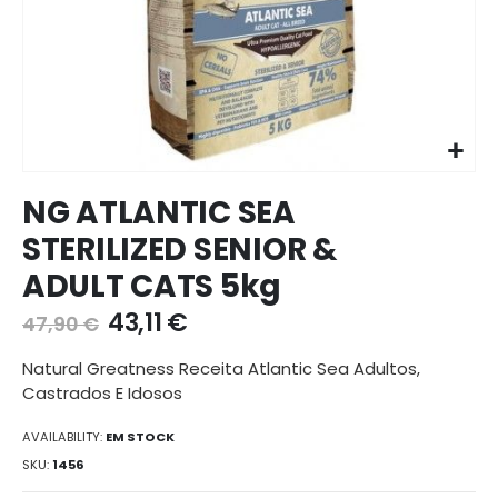
Ir
NG ATLANTIC SEA
para
o
STERILIZED SENIOR &
início
ADULT CATS 5kg
da
galeria
43,11 €
47,90 €
de
imagens
Natural Greatness Receita Atlantic Sea Adultos,
Castrados E Idosos
AVAILABILITY:
EM STOCK
SKU
1456