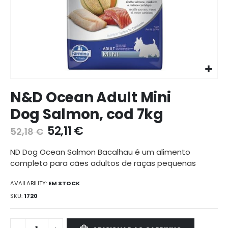
Ir
N&D Ocean Adult Mini
para
o
Dog Salmon, cod 7kg
início
da
52,11 €
52,18 €
galeria
de
ND Dog Ocean Salmon Bacalhau é um alimento
imagens
completo para cães adultos de raças pequenas
AVAILABILITY:
EM STOCK
SKU
1720