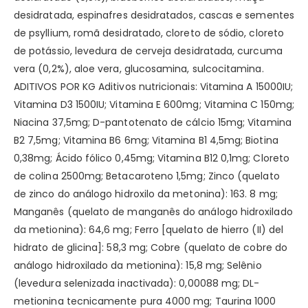
desidratada, espinafres desidratados, cascas e sementes
de psyllium, romã desidratado, cloreto de sódio, cloreto
de potássio, levedura de cerveja desidratada, curcuma
vera (0,2%), aloe vera, glucosamina, sulcocitamina.
ADITIVOS POR KG Aditivos nutricionais: Vitamina A 15000IU;
Vitamina D3 1500IU; Vitamina E 600mg; Vitamina C 150mg;
Niacina 37,5mg; D-pantotenato de cálcio 15mg; Vitamina
B2 7,5mg; Vitamina B6 6mg; Vitamina B1 4,5mg; Biotina
0,38mg; Ácido fólico 0,45mg; Vitamina B12 0,1mg; Cloreto
de colina 2500mg; Betacaroteno 1,5mg; Zinco (quelato
de zinco do análogo hidroxilo da metonina): 163. 8 mg;
Manganês (quelato de manganês do análogo hidroxilado
da metionina): 64,6 mg; Ferro [quelato de hierro (II) del
hidrato de glicina]: 58,3 mg; Cobre (quelato de cobre do
análogo hidroxilado da metionina): 15,8 mg; Selênio
(levedura selenizada inactivada): 0,00088 mg; DL-
metionina tecnicamente pura 4000 mg; Taurina 1000