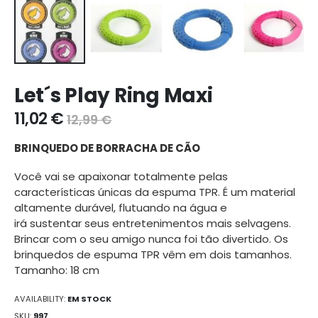
Ir
Let´s Play Ring Maxi
para
o
11,02 €
12,99 €
início
da
BRINQUEDO DE BORRACHA DE CÃO
galeria
de
Você vai se apaixonar totalmente pelas
imagens
características únicas da espuma TPR. É um material
altamente durável, flutuando na água e
irá sustentar seus entretenimentos mais selvagens.
Brincar com o seu amigo nunca foi tão divertido. Os
brinquedos de espuma TPR vêm em dois tamanhos.
Tamanho: 18 cm
AVAILABILITY:
EM STOCK
SKU
997