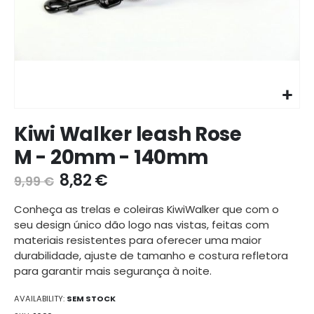
Ir
Kiwi Walker leash Rose
para
o
M - 20mm - 140mm
início
da
8,82 €
9,99 €
galeria
de
Conheça as trelas e coleiras KiwiWalker que com o
imagens
seu design único dão logo nas vistas, feitas com
materiais resistentes para oferecer uma maior
durabilidade, ajuste de tamanho e costura refletora
para garantir mais segurança à noite.
AVAILABILITY:
SEM STOCK