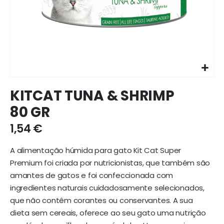
Ir
KITCAT TUNA & SHRIMP
para
o
80 GR
início
da
1,54 €
galeria
de
A alimentação húmida para gato Kit Cat Super
imagens
Premium foi criada por nutricionistas, que também são
amantes de gatos e foi confeccionada com
ingredientes naturais cuidadosamente selecionados,
que não contêm corantes ou conservantes. A sua
dieta sem cereais, oferece ao seu gato uma nutrição