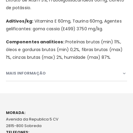
Extrato de Atum 3%, Fruooligossacarídeos 60mg, cloreto
de potássio.
Aditivos/kg:
Vitamina E 60mg, Taurina 60mg, Agentes
gelificantes: goma cassia (E499) 3750 mg/kg.
Componentes analíticos:
Proteínas brutas (min) 11%,
óleos e gorduras brutas (min) 0,2%, fibras brutas (max)
1%, cinzas brutas (max) 2%, humidade (max) 87%.
MAIS INFORMAÇÃO
MORADA:
Avenida da Republica 5 CV
2815-800 Sobreda
TELEFONES: