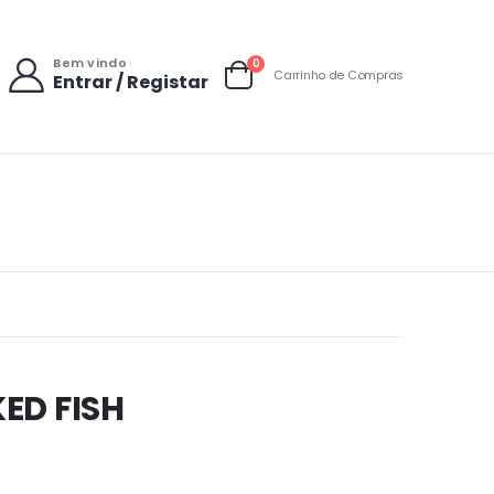
Bem vindo
items
0
Carrinho de Compras
Entrar / Registar
Carrinho
ED FISH