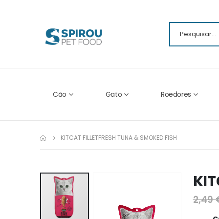
Cão
Gato
Roedores
KITCAT FILLETFRESH TUNA & SMOKED FISH
KIT
Ir
para
2,49 
o
fim
C