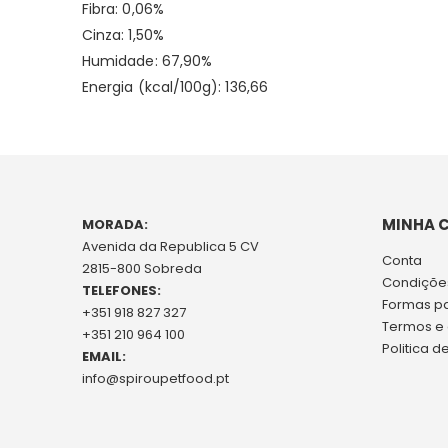
Fibra: 0,06%
Cinza: 1,50%
Humidade: 67,90%
Energia (kcal/100g): 136,66
MINHA 
MORADA:
Avenida da Republica 5 CV
Conta
2815-800 Sobreda
Condições
TELEFONES:
Formas p
+351 918 827 327
Termos e
+351 210 964 100
Politica d
EMAIL:
info@spiroupetfood.pt