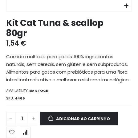
Ir
Kit Cat Tuna & scallop
para
o
80gr
início
da
1,54 €
galeria
de
Comida molhada para gatos. 100% ingredientes
imagens
naturais, sem cereais, sem glúten e sem subprodutos.
Alimentos para gatos com prebióticos para uma flora
intestinal mais ativa e melhorar o sistema imunológico.
AVAILABILITY:
EM STOCK
SKU
4465
ADICIONAR AO CARRINHO