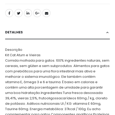
DETALHES
Descrição
Kit Cat Atum e Vieiras
Comida molhada para gatos. 100% ingredientes naturais, sem
cereais, sem glúten e sem subprodutos. Alimentos para gatos
com prebióticos para uma flora intestinal mais ativa e
melhorar o sistema imunológico. Ele também contém
vitamina E, ômega 3 e 6 e taurina. É baixo em calorias e
contém uma alta porcentagem de umidade para garantir
uma boa hidratação.Ingredientes:Tuna fresca desossada
39,41%, vieiras 2,5%, frutooligossacarídeos 60mg / kg, cloreto
de potássio. Aditivos nutricionais UI / KG: vitamina E 60mg,
Taurine 60mg. Energia metabólica: 37kcal / 100g. Eu acho
complementar para gatos.Componentes analíticos:Proteínas