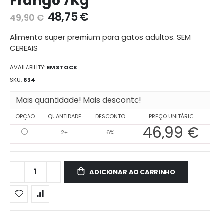
Frango 7Kg
galeria
48,75 €
49,90 €
de
imagens
Alimento super premium para gatos adultos. SEM
CEREAIS
AVAILABILITY:
EM STOCK
SKU
664
Mais quantidade! Mais desconto!
OPÇÃO
QUANTIDADE
DESCONTO
PREÇO UNITÁRIO
46,99 €
2+
6%
ADICIONAR AO CARRINHO