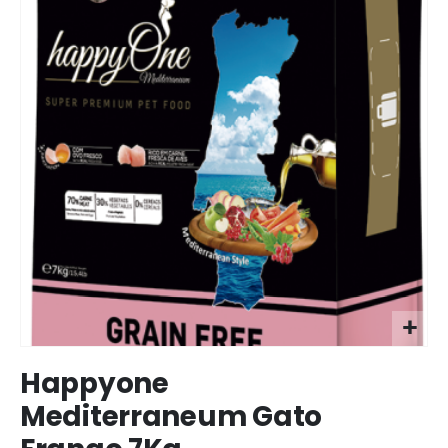
Ir
Happyone
para
o
Mediterraneum Gato
início
da