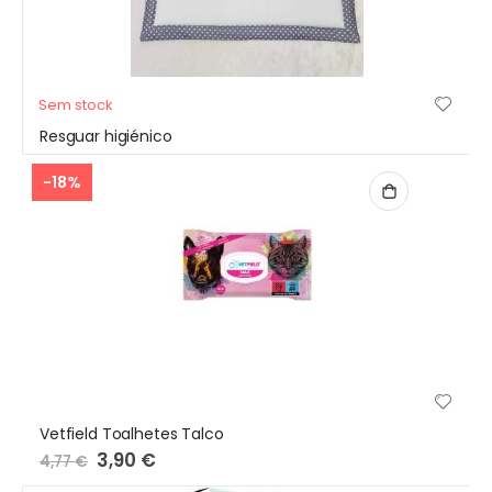
Sem stock
Resguar higiénico
-18%
Vetfield Toalhetes Talco
Preço
3,90 €
4,77 €
Especial