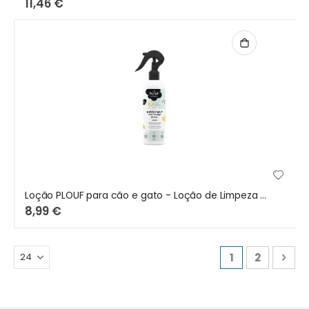
11,46 €
Loção PLOUF para cão e gato - Loção de Limpeza 250ml
8,99 €
Page
You're curren
Page
Pag
Seg
1
2