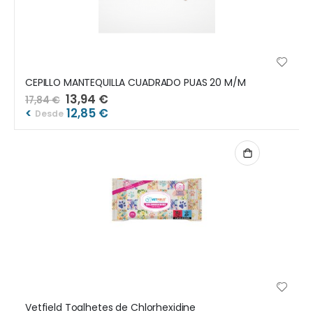
CEPILLO MANTEQUILLA CUADRADO PUAS 20 M/M
Preço
13,94 €
17,84 €
Especial
<
12,85 €
Desde
Vetfield Toalhetes de Chlorhexidine