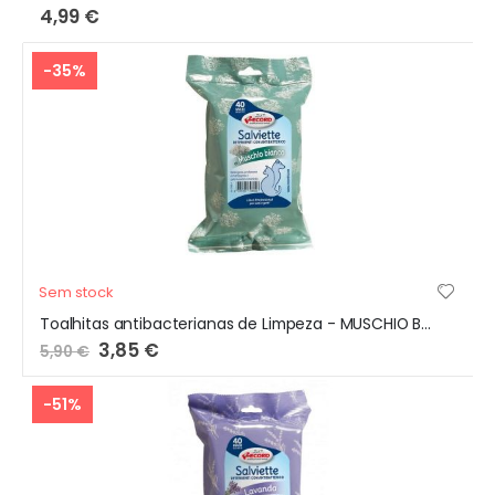
4,99 €
-35%
Sem stock
Toalhitas antibacterianas de Limpeza - MUSCHIO BIANCO
Preço
3,85 €
5,90 €
Especial
-51%