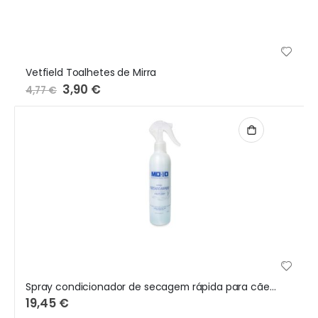
Vetfield Toalhetes de Mirra
Preço
3,90 €
4,77 €
Especial
Spray condicionador de secagem rápida para cães e gatos 250ML
19,45 €