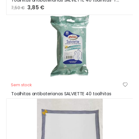
Toalhitas antibaterianas SALVIETTE 40 toalhitas-Talco
Preço
3,85 €
7,50 €
Especial
Sem stock
Toalhitas antibaterianas SALVIETTE 40 toalhitas