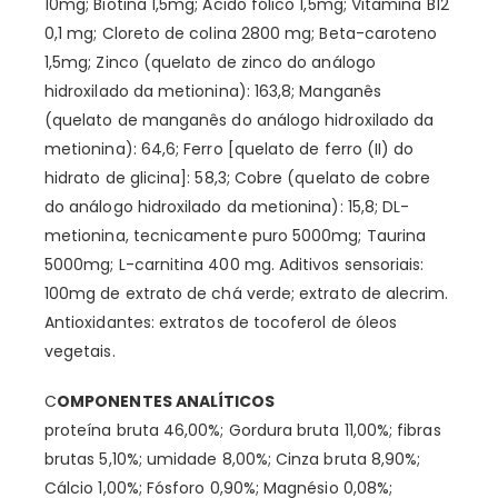
10mg; Biotina 1,5mg; Ácido fólico 1,5mg; Vitamina B12
0,1 mg; Cloreto de colina 2800 mg; Beta-caroteno
1,5mg; Zinco (quelato de zinco do análogo
hidroxilado da metionina): 163,8; Manganês
(quelato de manganês do análogo hidroxilado da
metionina): 64,6; Ferro [quelato de ferro (II) do
hidrato de glicina]: 58,3; Cobre (quelato de cobre
do análogo hidroxilado da metionina): 15,8; DL-
metionina, tecnicamente puro 5000mg; Taurina
5000mg; L-carnitina 400 mg. Aditivos sensoriais:
100mg de extrato de chá verde; extrato de alecrim.
Antioxidantes: extratos de tocoferol de óleos
vegetais.
C
OMPONENTES ANALÍTICOS
proteína bruta 46,00%; Gordura bruta 11,00%; fibras
brutas 5,10%; umidade 8,00%; Cinza bruta 8,90%;
Cálcio 1,00%; Fósforo 0,90%; Magnésio 0,08%;