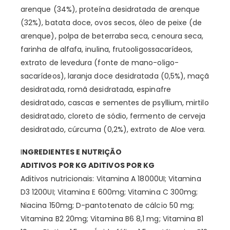
arenque (34%), proteína desidratada de arenque
(32%), batata doce, ovos secos, óleo de peixe (de
arenque), polpa de beterraba seca, cenoura seca,
farinha de alfafa, inulina, frutooligossacarídeos,
extrato de levedura (fonte de mano-oligo-
sacarídeos), laranja doce desidratada (0,5%), maçã
desidratada, romã desidratada, espinafre
desidratado, cascas e sementes de psyllium, mirtilo
desidratado, cloreto de sódio, fermento de cerveja
desidratado, cúrcuma (0,2%), extrato de Aloe vera.
I
NGREDIENTES E NUTRIÇÃO
ADITIVOS POR KG ADITIVOS POR KG
Aditivos nutricionais: Vitamina A 18000UI; Vitamina
D3 1200UI; Vitamina E 600mg; Vitamina C 300mg;
Niacina 150mg; D-pantotenato de cálcio 50 mg;
Vitamina B2 20mg; Vitamina B6 8,1 mg; Vitamina B1