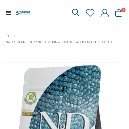
it
0
Menu
Carrinh
de
Navegação
N&D OCEAN - HERRING PUMPKIN & ORANGE ADULT NEUTERED 1,5KG
Ir
para
o
fim
da
galeria
de
imagens