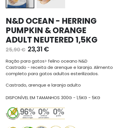
Ir
N&D OCEAN - HERRING
para
o
PUMPKIN & ORANGE
início
ADULT NEUTERED 1,5KG
da
galeria
23,31 €
25,90 €
de
imagens
Ração para gatos> felino oceano N&D
Castrado - receita de arenque e laranja. Alimento
completo para gatos adultos esterilizados.
Castrado, arenque e laranja adulto
DISPONÍVEL EM TAMANHOS 300G - 1,5KG - 5KG