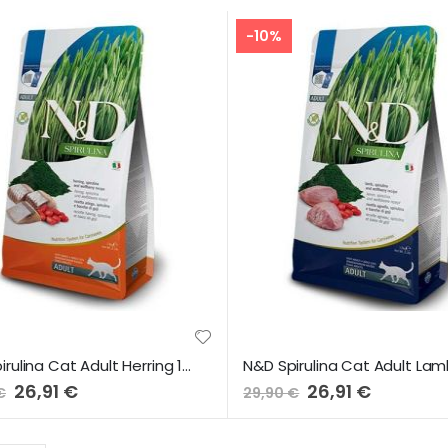
-10%
N&D Spirulina Cat Adult Herring 1,5Kg
Preço
26,91 €
Preço
26,91 €
€
29,90 €
Especial
Especial