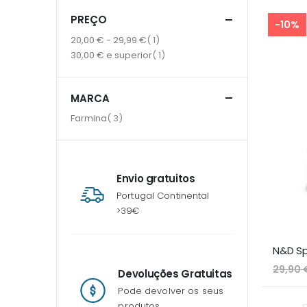
PREÇO
-10%
item
20,00 €
-
29,99 €
1
item
30,00 €
e superior
1
MARCA
item
Farmina
3
Envio gratuitos
Portugal Continental
>39€
29,90 
Devoluções Gratuitas
Pode devolver os seus
produtos