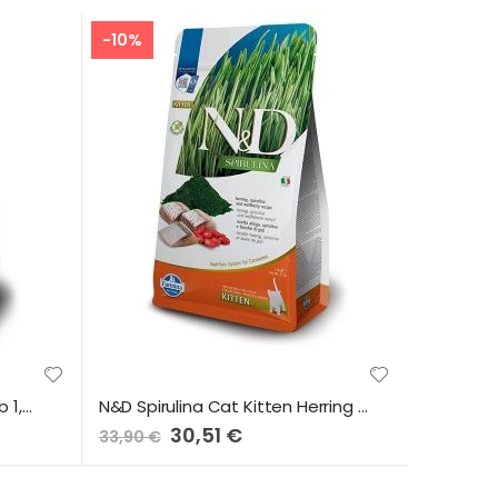
-10%
N&D Spirulina Cat Adult Lamb 1,5Kg
N&D Spirulina Cat Kitten Herring 1,5Kg
Preço
30,51 €
33,90 €
Especial