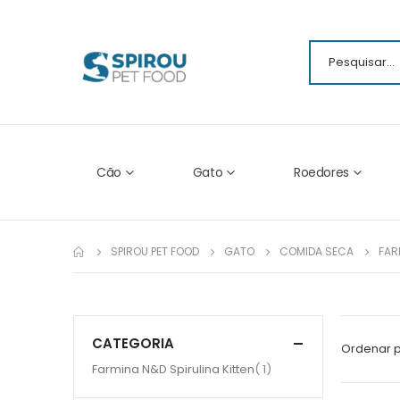
Cão
Gato
Roedores
SPIROU PET FOOD
GATO
COMIDA SECA
FAR
CATEGORIA
Ordenar 
item
Farmina N&D Spirulina Kitten
1