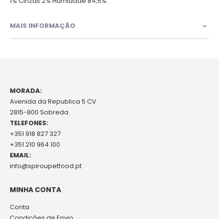
1% Cinzas 2% Humidade 84,5%.
MAIS INFORMAÇÃO
MORADA:
Avenida da Republica 5 CV
2815-800 Sobreda
TELEFONES:
+351 918 827 327
+351 210 964 100
EMAIL:
info@spiroupetfood.pt
MINHA CONTA
Conta
Condições de Envio