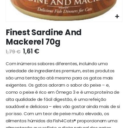
Ir
Finest Sardine And
para
o
Mackerel 70g
início
da
1,61 €
1,79 €
galeria
de
Com inúmeros sabores diferentes, incluindo uma
imagens
variedade de ingredientes premium, estes produtos
são uma tentação até mesmo para os gatos mais
exigentes. Os gatos adoram o sabor do peixe – e,
como o peixe é rico em Ómega 3 e é uma proteína de
alta qualidade de fácil digestão, é uma refeição
saudável e deliciosa – eles vão gostar ainda mais de si
por isso. Com um teor de peixe muito elevado, os
alimentos húmidos da Fish4Cats® proporcionam uma
alimentação que reflete a dieta natural dos gatos,