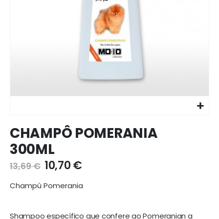
Ir
CHAMPÔ POMERANIA
para
o
300ML
início
da
10,70 €
13,69 €
galeria
de
Champù Pomerania
imagens
Shampoo específico que confere ao Pomeranian a