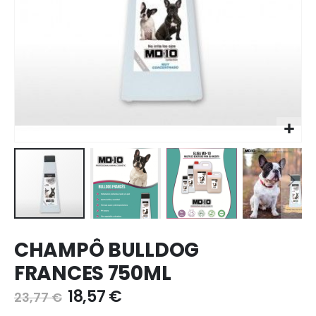
Ir
CHAMPÔ BULLDOG
para
o
FRANCES 750ML
início
da
18,57 €
23,77 €
galeria