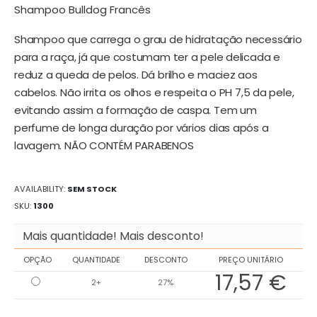
de
Shampoo Bulldog Francês
imagens
Shampoo que carrega o grau de hidratação necessário
para a raça, já que costumam ter a pele delicada e
reduz a queda de pelos. Dá brilho e maciez aos
cabelos. Não irrita os olhos e respeita o PH 7,5 da pele,
evitando assim a formação de caspa. Tem um
perfume de longa duração por vários dias após a
lavagem. NÃO CONTÉM PARABENOS
AVAILABILITY:
SEM STOCK
SKU
1300
Mais quantidade! Mais desconto!
OPÇÃO
QUANTIDADE
DESCONTO
PREÇO UNITÁRIO
17,57 €
2+
27%