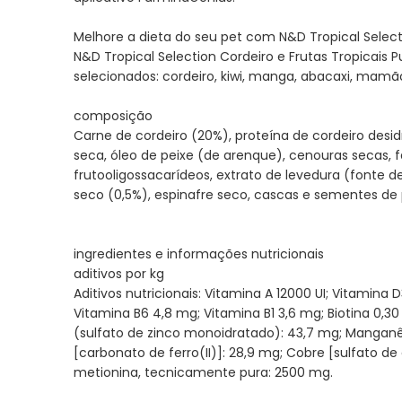
Melhore a dieta do seu pet com N&D Tropical Selecti
N&D Tropical Selection Cordeiro e Frutas Tropicais P
selecionados: cordeiro, kiwi, manga, abacaxi, mamã
composição
Carne de cordeiro (20%), proteína de cordeiro desid
seca, óleo de peixe (de arenque), cenouras secas, fa
frutooligossacarídeos, extrato de levedura (fonte
seco (0,5%), espinafre seco, cascas e sementes de ps
ingredientes e informações nutricionais
aditivos por kg
Aditivos nutricionais: Vitamina A 12000 UI; Vitamina
Vitamina B6 4,8 mg; Vitamina B1 3,6 mg; Biotina 0,30
(sulfato de zinco monoidratado): 43,7 mg; Manganês
[carbonato de ferro(II)]: 28,9 mg; Cobre [sulfato de c
metionina, tecnicamente pura: 2500 mg.