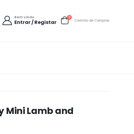
Bem vindo
items
0
Carrinho de Compras
Entrar / Registar
Carrinho
py Mini Lamb and