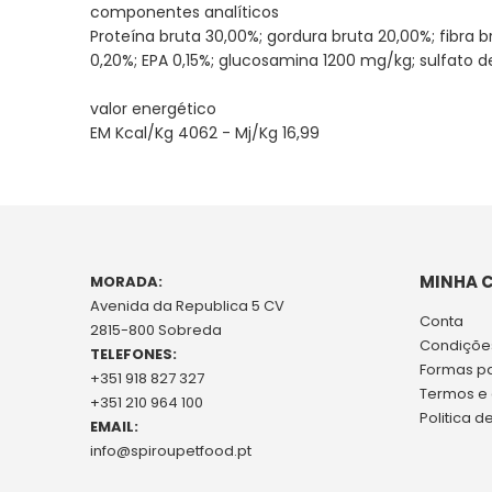
componentes analíticos
Proteína bruta 30,00%; gordura bruta 20,00%; fibra 
0,20%; EPA 0,15%; glucosamina 1200 mg/kg; sulfato 
valor energético
EM Kcal/Kg 4062 - Mj/Kg 16,99
MINHA 
MORADA:
Avenida da Republica 5 CV
Conta
2815-800 Sobreda
Condições
TELEFONES:
Formas p
+351 918 827 327
Termos e
+351 210 964 100
Politica d
EMAIL:
info@spiroupetfood.pt