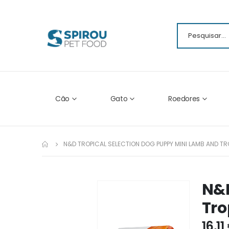
Cão
Gato
Roedores
N&D TROPICAL SELECTION DOG PUPPY MINI LAMB AND TRO
N&D
Ir
para
Tro
o
fim
16,11