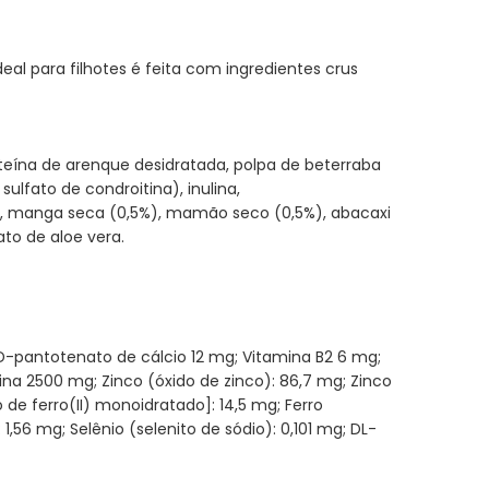
deal para filhotes é feita com ingredientes crus
oteína de arenque desidratada, polpa de beterraba
ulfato de condroitina), inulina,
%), manga seca (0,5%), mamão seco (0,5%), abacaxi
ato de aloe vera.
; D-pantotenato de cálcio 12 mg; Vitamina B2 6 mg;
lina 2500 mg; Zinco (óxido de zinco): 86,7 mg; Zinco
e ferro(II) monoidratado]: 14,5 mg; Ferro
1,56 mg; Selênio (selenito de sódio): 0,101 mg; DL-