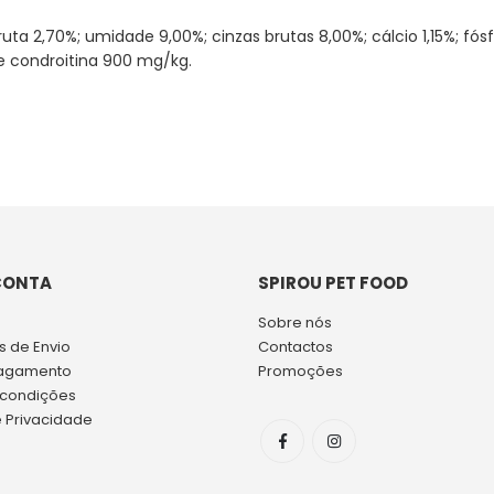
bruta 2,70%; umidade 9,00%; cinzas brutas 8,00%; cálcio 1,15%; 
de condroitina 900 mg/kg.
CONTA
SPIROU PET FOOD
Sobre nós
 de Envio
Contactos
agamento
Promoções
 condições
e Privacidade