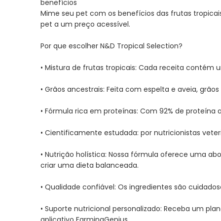
benefícios
galeria
Mime seu pet com os benefícios das frutas tropicais
de
pet a um preço acessível.
imagens
Por que escolher N&D Tropical Selection?
• Mistura de frutas tropicais: Cada receita contém 
• Grãos ancestrais: Feita com espelta e aveia, grã
• Fórmula rica em proteínas: Com 92% de proteína a
• Cientificamente estudada: por nutricionistas vete
• Nutrição holística: Nossa fórmula oferece uma abo
criar uma dieta balanceada.
• Qualidade confiável: Os ingredientes são cuidad
• Suporte nutricional personalizado: Receba um plan
aplicativo FarminaGenius.