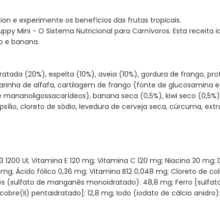
on e experimente os benefícios das frutas tropicais.
uppy Mini - O Sistema Nutricional para Carnívoros. Esta receita i
o e banana.
ratada (20%), espelta (10%), aveia (10%), gordura de frango, pr
rinha de alfafa, cartilagem de frango (fonte de glucosamina e s
 de mananoligossacarídeos), banana seca (0,5%), kiwi seco (0,5
ílio, cloreto de sódio, levedura de cerveja seca, cúrcuma, extr
 D3 1200 UI; Vitamina E 120 mg; Vitamina C 120 mg; Niacina 30 mg
 mg; Ácido fólico 0,36 mg; Vitamina B12 0,048 mg; Cloreto de co
 (sulfato de manganês monoidratado): 48,8 mg; Ferro [sulfato d
obre(II) pentaidratado]: 12,8 mg; Iodo (iodato de cálcio anidro): 