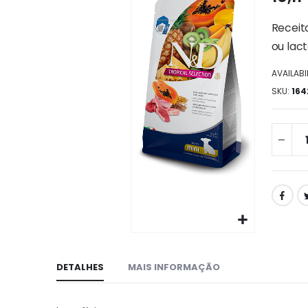
da
galeria
Receita
de
ou lact
imagens
AVAILABIL
SKU
164
Ir
para
DETALHES
MAIS INFORMAÇÃO
o
início
da